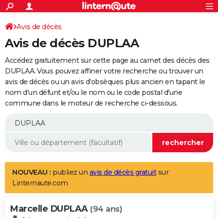
ACTUALITÉS
Connexion
S'inscrire
Avis de décès
Rechercher
Société
Education
Villes
Politique
Faits Divers
Monde
+
SPORT
Avis de décès DUPLAA
Football
Cyclisme
Forum
Coupe du monde 2026
Tennis
Rugby
CULTURE
Accédez gratuitement sur cette page au carnet des décès des
TNT
Cinéma
Musique
Programme TV
Streaming
Sorties cinéma
+
DUPLAA. Vous pouvez affiner votre recherche ou trouver un
FINANCE
avis de décès ou un avis d'obsèques plus ancien en tapant le
Impôts
Immobilier
Banque
Crédit
Retraite
Epargne
Risques naturels par ville
Assurance
AUTO
nom d'un défunt et/ou le nom ou le code postal d'une
commune dans le moteur de recherche ci-dessous.
Réserver un essai
Berlines
Forum auto
Essais
Citadines
SUV
+
HIGH-TECH
Meilleur smartphone
Ordinateurs
Guide high-tech
Mobiles
Internet
Jeux vidéo
+
BRICOLAGE
Aménagement intérieur
Cuisine
Jardinage
+
Forum
Extérieur
Salle de bains
Rangement
WEEK-END
Escapades
Expositions
Week-end nature
Guides de France
Patrimoine
Musées
+
LIFESTYLE
NOUVEAU :
publiez un
avis de décès gratuit
sur
Linternaute.com
Bien-être
Mode
+
Art de vivre
Loisirs
Modes de vie
SANTE
Marcelle DUPLAA
Guide de la santé
Médicaments
+
Alimentation
Maladies
Sommeil
(94 ans)
VOYAGE