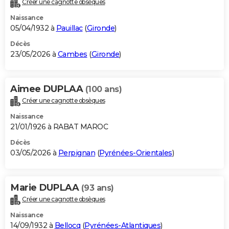
Créer une cagnotte obsèques
City break
Voyage de noces
Climat
Destinations
Voyage nature
Forum
+
PHOTO
Naissance
05/04/1932 à
Pauillac
(
Gironde
)
GUIDES D'ACHAT
Décès
23/05/2026 à
Cambes
(
Gironde
)
BONS PLANS
CARTE DE VOEUX
Aimee DUPLAA
(100 ans)
Carte Bonne année
Carte Pâques
Carte de Noël
Carte Saint-Valentin
Carte d'anniversaire
DICTIONNAIRE
Créer une cagnotte obsèques
Biographies
Expressions
Dictionnaire
Citations
Proverbes
PROGRAMME TV
Naissance
21/01/1926 à RABAT MAROC
COPAINS D'AVANT
Décès
03/05/2026 à
Perpignan
(
Pyrénées-Orientales
)
Se connecter
Collèges
Universités
Service militaire
S'inscrire
Lycées
Primaires
Entreprises
Avis de recherche
AVIS DE DÉCÈS
FORUM
Marie DUPLAA
(93 ans)
Lifestyle
Sport
Television
Cinema
Bricolage
Culture
Auto
Voyage
Créer une cagnotte obsèques
Naissance
14/09/1932 à
Bellocq
(
Pyrénées-Atlantiques
)