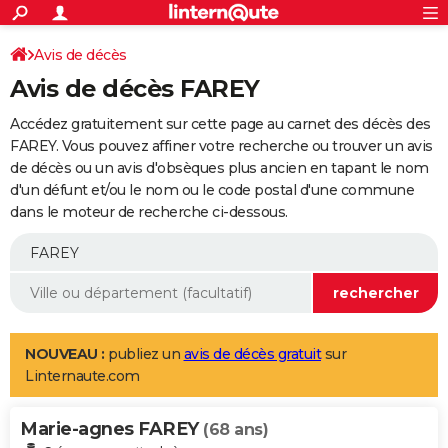
ACTUALITÉS
Connexion
S'inscrire
Avis de décès
Rechercher
Société
Education
Villes
Politique
Faits Divers
Monde
+
SPORT
Avis de décès FAREY
Football
Cyclisme
Forum
Coupe du monde 2026
Tennis
Rugby
CULTURE
Accédez gratuitement sur cette page au carnet des décès des
TNT
Cinéma
Musique
Programme TV
Streaming
Sorties cinéma
+
FAREY. Vous pouvez affiner votre recherche ou trouver un avis
FINANCE
de décès ou un avis d'obsèques plus ancien en tapant le nom
Impôts
Immobilier
Banque
Crédit
Retraite
Epargne
Risques naturels par ville
Assurance
AUTO
d'un défunt et/ou le nom ou le code postal d'une commune
dans le moteur de recherche ci-dessous.
Réserver un essai
Berlines
Forum auto
Essais
Citadines
SUV
+
HIGH-TECH
Meilleur smartphone
Ordinateurs
Guide high-tech
Mobiles
Internet
Jeux vidéo
+
BRICOLAGE
Aménagement intérieur
Cuisine
Jardinage
+
Forum
Extérieur
Salle de bains
Rangement
WEEK-END
Escapades
Expositions
Week-end nature
Guides de France
Patrimoine
Musées
+
LIFESTYLE
NOUVEAU :
publiez un
avis de décès gratuit
sur
Linternaute.com
Bien-être
Mode
+
Art de vivre
Loisirs
Modes de vie
SANTE
Marie-agnes FAREY
Guide de la santé
Médicaments
+
Alimentation
Maladies
Sommeil
(68 ans)
VOYAGE