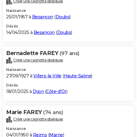
Créer une cagnotte obsèques
City break
Voyage de noces
Climat
Destinations
Voyage nature
Forum
+
PHOTO
Naissance
25/01/1957 à
Besançon
(
Doubs
)
GUIDES D'ACHAT
Décès
14/04/2025 à
Besançon
(
Doubs
)
BONS PLANS
CARTE DE VOEUX
Bernadette FAREY
(97 ans)
Carte Bonne année
Carte Pâques
Carte de Noël
Carte Saint-Valentin
Carte d'anniversaire
DICTIONNAIRE
Créer une cagnotte obsèques
Biographies
Expressions
Dictionnaire
Citations
Proverbes
PROGRAMME TV
Naissance
27/09/1927 à
Villers-la-Ville
(
Haute-Saône
)
COPAINS D'AVANT
Décès
18/01/2025 à
Dijon
(
Côte-d'Or
)
Se connecter
Collèges
Universités
Service militaire
S'inscrire
Lycées
Primaires
Entreprises
Avis de recherche
AVIS DE DÉCÈS
FORUM
Marie FAREY
(74 ans)
Lifestyle
Sport
Television
Cinema
Bricolage
Culture
Auto
Voyage
Créer une cagnotte obsèques
Naissance
04/01/1950 à
Reims
(
Marne
)