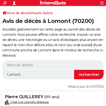
ACTUALITÉS
Connexion
S'inscrire
Avis de décès
Haute-Saône
Rechercher
Société
Education
Villes
Politique
Faits Divers
Monde
+
SPORT
Avis de décès à Lomont (70200)
Football
Cyclisme
Forum
Coupe du monde 2026
Tennis
Rugby
CULTURE
Accédez gratuitement sur cette page au carnet des décès de
TNT
Cinéma
Musique
Programme TV
Streaming
Sorties cinéma
+
Lomont. Vous pouvez affiner votre recherche, trouver un avis
FINANCE
de décès, une nécrologie ou un avis d'obsèques plus ancien en
Impôts
Immobilier
Banque
Crédit
Retraite
Epargne
Risques naturels par ville
Assurance
AUTO
tapant le nom d'un défunt et/ou le nom (ou code postal) d'une
commune proche de Lomont dans le moteur de recherche ci-
Réserver un essai
Berlines
Forum auto
Essais
Citadines
SUV
+
HIGH-TECH
dessous.
Meilleur smartphone
Ordinateurs
Guide high-tech
Mobiles
Internet
Jeux vidéo
+
BRICOLAGE
Aménagement intérieur
Cuisine
Jardinage
+
Forum
Extérieur
Salle de bains
Rangement
WEEK-END
Escapades
Expositions
Week-end nature
Guides de France
Patrimoine
Musées
+
LIFESTYLE
Mise à jour le 01/07/26
Bien-être
Mode
+
Art de vivre
Loisirs
Modes de vie
SANTE
Pierre GUILLEREY
(90 ans)
Guide de la santé
Médicaments
+
Alimentation
Maladies
Sommeil
VOYAGE
Créer une cagnotte obsèques