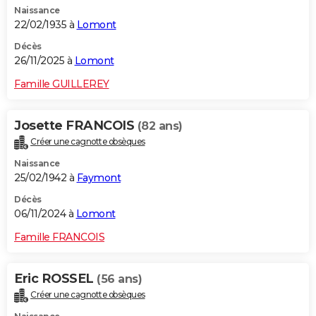
Naissance
City break
Voyage de noces
Climat
Destinations
Voyage nature
Forum
+
PHOTO
22/02/1935 à
Lomont
GUIDES D'ACHAT
Décès
26/11/2025 à
Lomont
BONS PLANS
Famille GUILLEREY
CARTE DE VOEUX
Josette FRANCOIS
(82 ans)
Carte Bonne année
Carte Pâques
Carte de Noël
Carte Saint-Valentin
Carte d'anniversaire
DICTIONNAIRE
Créer une cagnotte obsèques
Biographies
Expressions
Dictionnaire
Citations
Proverbes
PROGRAMME TV
Naissance
25/02/1942 à
Faymont
COPAINS D'AVANT
Décès
06/11/2024 à
Lomont
Se connecter
Collèges
Universités
Service militaire
S'inscrire
Lycées
Primaires
Entreprises
Avis de recherche
AVIS DE DÉCÈS
Famille FRANCOIS
FORUM
Lifestyle
Sport
Television
Cinema
Bricolage
Culture
Auto
Voyage
Eric ROSSEL
(56 ans)
Créer une cagnotte obsèques