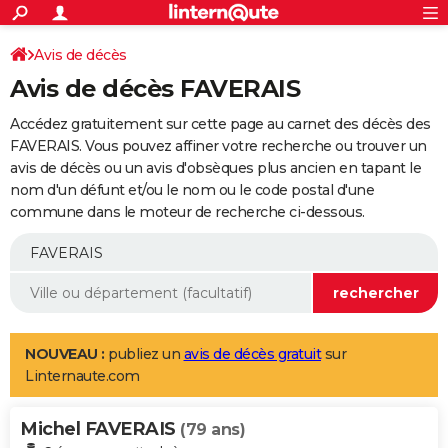
ACTUALITÉS
Connexion
S'inscrire
Avis de décès
Rechercher
Société
Education
Villes
Politique
Faits Divers
Monde
+
SPORT
Avis de décès FAVERAIS
Football
Cyclisme
Forum
Coupe du monde 2026
Tennis
Rugby
CULTURE
Accédez gratuitement sur cette page au carnet des décès des
TNT
Cinéma
Musique
Programme TV
Streaming
Sorties cinéma
+
FAVERAIS. Vous pouvez affiner votre recherche ou trouver un
FINANCE
avis de décès ou un avis d'obsèques plus ancien en tapant le
Impôts
Immobilier
Banque
Crédit
Retraite
Epargne
Risques naturels par ville
Assurance
AUTO
nom d'un défunt et/ou le nom ou le code postal d'une
commune dans le moteur de recherche ci-dessous.
Réserver un essai
Berlines
Forum auto
Essais
Citadines
SUV
+
HIGH-TECH
Meilleur smartphone
Ordinateurs
Guide high-tech
Mobiles
Internet
Jeux vidéo
+
BRICOLAGE
Aménagement intérieur
Cuisine
Jardinage
+
Forum
Extérieur
Salle de bains
Rangement
WEEK-END
Escapades
Expositions
Week-end nature
Guides de France
Patrimoine
Musées
+
LIFESTYLE
NOUVEAU :
publiez un
avis de décès gratuit
sur
Linternaute.com
Bien-être
Mode
+
Art de vivre
Loisirs
Modes de vie
SANTE
Michel FAVERAIS
Guide de la santé
Médicaments
+
Alimentation
Maladies
Sommeil
(79 ans)
VOYAGE