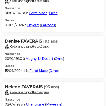
Créer une cagnotte obsèques
City break
Voyage de noces
Climat
Destinations
Voyage nature
Forum
+
PHOTO
Naissance
08/07/1945 à la
Ferté Macé
(
Orne
)
GUIDES D'ACHAT
Décès
02/09/2024 à
Bayeux
(
Calvados
)
BONS PLANS
CARTE DE VOEUX
Denise FAVERAIS
(93 ans)
Carte Bonne année
Carte Pâques
Carte de Noël
Carte Saint-Valentin
Carte d'anniversaire
DICTIONNAIRE
Créer une cagnotte obsèques
Biographies
Expressions
Dictionnaire
Citations
Proverbes
PROGRAMME TV
Naissance
26/10/1930 à
Magny-le-Désert
(
Orne
)
COPAINS D'AVANT
Décès
15/04/2024 à la
Ferté Macé
(
Orne
)
Se connecter
Collèges
Universités
Service militaire
S'inscrire
Lycées
Primaires
Entreprises
Avis de recherche
AVIS DE DÉCÈS
FORUM
Helene FAVERAIS
(95 ans)
Lifestyle
Sport
Television
Cinema
Bricolage
Culture
Auto
Voyage
Créer une cagnotte obsèques
Naissance
02/07/1926 à
Chantrigné
(
Mayenne
)