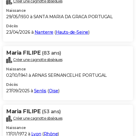
Créer une cagnotte obsèques
City break
Voyage de noces
Climat
Destinations
Voyage nature
Forum
+
PHOTO
Naissance
29/05/1930 à SANTA MARIA DA GRACA PORTUGAL
GUIDES D'ACHAT
Décès
23/04/2026 à
Nanterre
(
Hauts-de-Seine
)
BONS PLANS
CARTE DE VOEUX
Maria FILIPE
(83 ans)
Carte Bonne année
Carte Pâques
Carte de Noël
Carte Saint-Valentin
Carte d'anniversaire
DICTIONNAIRE
Créer une cagnotte obsèques
Biographies
Expressions
Dictionnaire
Citations
Proverbes
PROGRAMME TV
Naissance
02/10/1941 à ARNAS SERNANCELHE PORTUGAL
COPAINS D'AVANT
Décès
27/09/2025 à
Senlis
(
Oise
)
Se connecter
Collèges
Universités
Service militaire
S'inscrire
Lycées
Primaires
Entreprises
Avis de recherche
AVIS DE DÉCÈS
FORUM
Maria FILIPE
(53 ans)
Lifestyle
Sport
Television
Cinema
Bricolage
Culture
Auto
Voyage
Créer une cagnotte obsèques
Naissance
17/01/1972 à
Lyon
(
Rhône
)