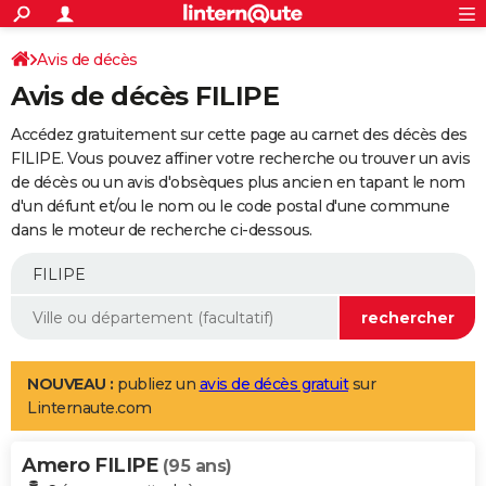
ACTUALITÉS
Connexion
S'inscrire
Avis de décès
Rechercher
Société
Education
Villes
Politique
Faits Divers
Monde
+
SPORT
Avis de décès FILIPE
Football
Cyclisme
Forum
Coupe du monde 2026
Tennis
Rugby
CULTURE
Accédez gratuitement sur cette page au carnet des décès des
TNT
Cinéma
Musique
Programme TV
Streaming
Sorties cinéma
+
FILIPE. Vous pouvez affiner votre recherche ou trouver un avis
FINANCE
de décès ou un avis d'obsèques plus ancien en tapant le nom
Impôts
Immobilier
Banque
Crédit
Retraite
Epargne
Risques naturels par ville
Assurance
AUTO
d'un défunt et/ou le nom ou le code postal d'une commune
dans le moteur de recherche ci-dessous.
Réserver un essai
Berlines
Forum auto
Essais
Citadines
SUV
+
HIGH-TECH
Meilleur smartphone
Ordinateurs
Guide high-tech
Mobiles
Internet
Jeux vidéo
+
BRICOLAGE
Aménagement intérieur
Cuisine
Jardinage
+
Forum
Extérieur
Salle de bains
Rangement
WEEK-END
Escapades
Expositions
Week-end nature
Guides de France
Patrimoine
Musées
+
LIFESTYLE
NOUVEAU :
publiez un
avis de décès gratuit
sur
Linternaute.com
Bien-être
Mode
+
Art de vivre
Loisirs
Modes de vie
SANTE
Amero FILIPE
Guide de la santé
Médicaments
+
Alimentation
Maladies
Sommeil
(95 ans)
VOYAGE