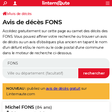
ACTUALITÉS
Connexion
S'inscrire
Avis de décès
Rechercher
Société
Education
Villes
Politique
Faits Divers
Monde
+
SPORT
Avis de décès FONS
Football
Cyclisme
Forum
Coupe du monde 2026
Tennis
Rugby
CULTURE
Accédez gratuitement sur cette page au carnet des décès des
TNT
Cinéma
Musique
Programme TV
Streaming
Sorties cinéma
+
FONS. Vous pouvez affiner votre recherche ou trouver un avis
FINANCE
de décès ou un avis d'obsèques plus ancien en tapant le nom
Impôts
Immobilier
Banque
Crédit
Retraite
Epargne
Risques naturels par ville
Assurance
AUTO
d'un défunt et/ou le nom ou le code postal d'une commune
dans le moteur de recherche ci-dessous.
Réserver un essai
Berlines
Forum auto
Essais
Citadines
SUV
+
HIGH-TECH
Meilleur smartphone
Ordinateurs
Guide high-tech
Mobiles
Internet
Jeux vidéo
+
BRICOLAGE
Aménagement intérieur
Cuisine
Jardinage
+
Forum
Extérieur
Salle de bains
Rangement
WEEK-END
Escapades
Expositions
Week-end nature
Guides de France
Patrimoine
Musées
+
LIFESTYLE
NOUVEAU :
publiez un
avis de décès gratuit
sur
Linternaute.com
Bien-être
Mode
+
Art de vivre
Loisirs
Modes de vie
SANTE
Michel FONS
Guide de la santé
Médicaments
+
Alimentation
Maladies
Sommeil
(84 ans)
VOYAGE