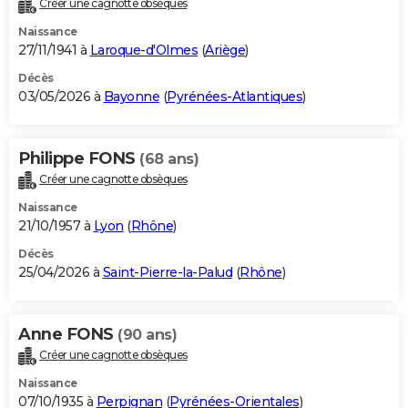
Créer une cagnotte obsèques
City break
Voyage de noces
Climat
Destinations
Voyage nature
Forum
+
PHOTO
Naissance
27/11/1941 à
Laroque-d'Olmes
(
Ariège
)
GUIDES D'ACHAT
Décès
03/05/2026 à
Bayonne
(
Pyrénées-Atlantiques
)
BONS PLANS
CARTE DE VOEUX
Philippe FONS
(68 ans)
Carte Bonne année
Carte Pâques
Carte de Noël
Carte Saint-Valentin
Carte d'anniversaire
DICTIONNAIRE
Créer une cagnotte obsèques
Biographies
Expressions
Dictionnaire
Citations
Proverbes
PROGRAMME TV
Naissance
21/10/1957 à
Lyon
(
Rhône
)
COPAINS D'AVANT
Décès
25/04/2026 à
Saint-Pierre-la-Palud
(
Rhône
)
Se connecter
Collèges
Universités
Service militaire
S'inscrire
Lycées
Primaires
Entreprises
Avis de recherche
AVIS DE DÉCÈS
FORUM
Anne FONS
(90 ans)
Lifestyle
Sport
Television
Cinema
Bricolage
Culture
Auto
Voyage
Créer une cagnotte obsèques
Naissance
07/10/1935 à
Perpignan
(
Pyrénées-Orientales
)