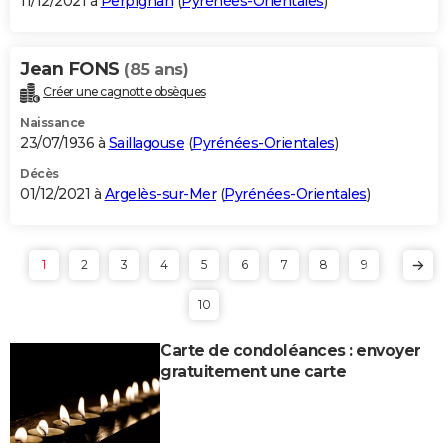
11/12/2021 à
Perpignan
(
Pyrénées-Orientales
)
Jean FONS
(85 ans)
Créer une cagnotte obsèques
Naissance
23/07/1936 à
Saillagouse
(
Pyrénées-Orientales
)
Décès
01/12/2021 à
Argelès-sur-Mer
(
Pyrénées-Orientales
)
1
2
3
4
5
6
7
8
9
10
Carte de condoléances : envoyer
gratuitement une carte