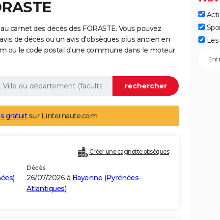
FORASTE
Actu
Spo
 au carnet des décès des FORASTE. Vous pouvez
 avis de décès ou un avis d'obsèques plus ancien en
Les 
nom ou le code postal d'une commune dans le moteur
s gratuit
sur Linternaute.com
Créer une cagnotte obsèques
Décès
nées
)
26/07/2026 à
Bayonne
(
Pyrénées-
Atlantiques
)