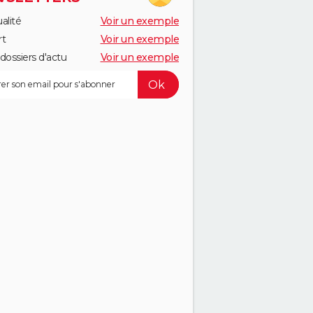
alité
Voir un exemple
rt
Voir un exemple
dossiers d'actu
Voir un exemple