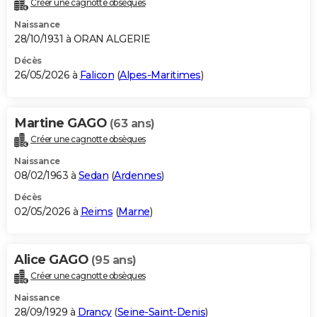
Créer une cagnotte obsèques
City break
Voyage de noces
Climat
Destinations
Voyage nature
Forum
+
PHOTO
Naissance
28/10/1931 à ORAN ALGERIE
GUIDES D'ACHAT
Décès
26/05/2026 à
Falicon
(
Alpes-Maritimes
)
BONS PLANS
CARTE DE VOEUX
Martine GAGO
(63 ans)
Carte Bonne année
Carte Pâques
Carte de Noël
Carte Saint-Valentin
Carte d'anniversaire
DICTIONNAIRE
Créer une cagnotte obsèques
Biographies
Expressions
Dictionnaire
Citations
Proverbes
PROGRAMME TV
Naissance
08/02/1963 à
Sedan
(
Ardennes
)
COPAINS D'AVANT
Décès
02/05/2026 à
Reims
(
Marne
)
Se connecter
Collèges
Universités
Service militaire
S'inscrire
Lycées
Primaires
Entreprises
Avis de recherche
AVIS DE DÉCÈS
FORUM
Alice GAGO
(95 ans)
Lifestyle
Sport
Television
Cinema
Bricolage
Culture
Auto
Voyage
Créer une cagnotte obsèques
Naissance
28/09/1929 à
Drancy
(
Seine-Saint-Denis
)