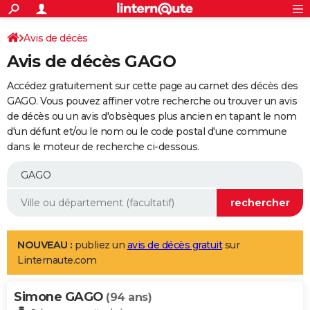
ACTUALITÉS
Connexion
S'inscrire
Avis de décès
Rechercher
Société
Education
Villes
Politique
Faits Divers
Monde
+
SPORT
Avis de décès GAGO
Football
Cyclisme
Forum
Coupe du monde 2026
Tennis
Rugby
CULTURE
Accédez gratuitement sur cette page au carnet des décès des
TNT
Cinéma
Musique
Programme TV
Streaming
Sorties cinéma
+
GAGO. Vous pouvez affiner votre recherche ou trouver un avis
FINANCE
de décès ou un avis d'obsèques plus ancien en tapant le nom
Impôts
Immobilier
Banque
Crédit
Retraite
Epargne
Risques naturels par ville
Assurance
AUTO
d'un défunt et/ou le nom ou le code postal d'une commune
dans le moteur de recherche ci-dessous.
Réserver un essai
Berlines
Forum auto
Essais
Citadines
SUV
+
HIGH-TECH
Meilleur smartphone
Ordinateurs
Guide high-tech
Mobiles
Internet
Jeux vidéo
+
BRICOLAGE
Aménagement intérieur
Cuisine
Jardinage
+
Forum
Extérieur
Salle de bains
Rangement
WEEK-END
Escapades
Expositions
Week-end nature
Guides de France
Patrimoine
Musées
+
LIFESTYLE
NOUVEAU :
publiez un
avis de décès gratuit
sur
Linternaute.com
Bien-être
Mode
+
Art de vivre
Loisirs
Modes de vie
SANTE
Simone GAGO
Guide de la santé
Médicaments
+
Alimentation
Maladies
Sommeil
(94 ans)
VOYAGE