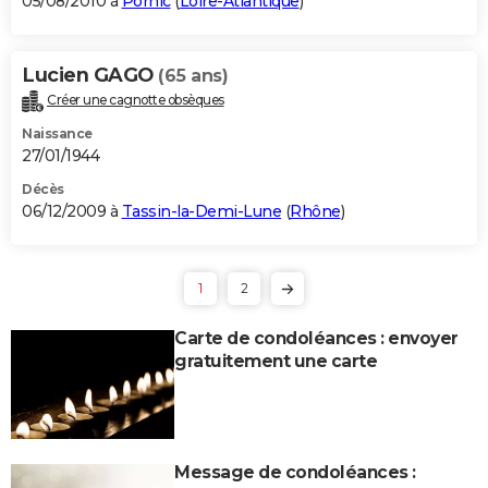
05/08/2010 à
Pornic
(
Loire-Atlantique
)
Lucien GAGO
(65 ans)
Créer une cagnotte obsèques
Naissance
27/01/1944
Décès
06/12/2009 à
Tassin-la-Demi-Lune
(
Rhône
)
1
2
Carte de condoléances : envoyer
gratuitement une carte
Message de condoléances :