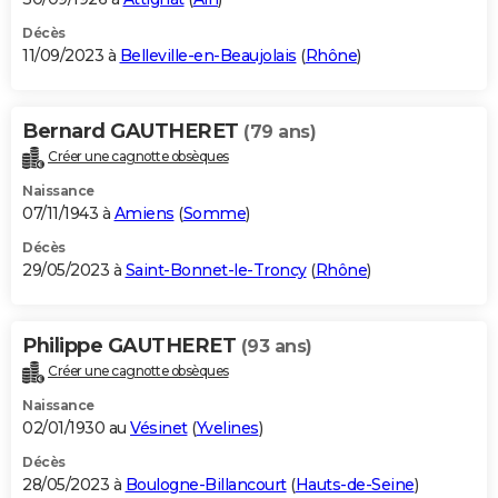
Décès
11/09/2023 à
Belleville-en-Beaujolais
(
Rhône
)
Bernard GAUTHERET
(79 ans)
Créer une cagnotte obsèques
Naissance
07/11/1943 à
Amiens
(
Somme
)
Décès
29/05/2023 à
Saint-Bonnet-le-Troncy
(
Rhône
)
Philippe GAUTHERET
(93 ans)
Créer une cagnotte obsèques
Naissance
02/01/1930 au
Vésinet
(
Yvelines
)
Décès
28/05/2023 à
Boulogne-Billancourt
(
Hauts-de-Seine
)