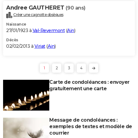
Andree GAUTHERET
(90 ans)
Créer une cagnotte obsèques
Naissance
27/01/1923 à
Val-Revermont
(
Ain
)
Décès
02/02/2013 à
Viriat
(
Ain
)
1
2
3
4
Carte de condoléances : envoyer
gratuitement une carte
Message de condoléances :
exemples de textes et modèle de
courrier