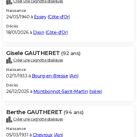
Créer une cagnotte obsèques
City break
Voyage de noces
Climat
Destinations
Voyage nature
Forum
+
PHOTO
Naissance
24/03/1940 à
Essey
(
Côte-d'Or
)
GUIDES D'ACHAT
Décès
18/01/2026 à
Dijon
(
Côte-d'Or
)
BONS PLANS
CARTE DE VOEUX
Gisele GAUTHERET
(92 ans)
Carte Bonne année
Carte Pâques
Carte de Noël
Carte Saint-Valentin
Carte d'anniversaire
DICTIONNAIRE
Créer une cagnotte obsèques
Biographies
Expressions
Dictionnaire
Citations
Proverbes
PROGRAMME TV
Naissance
02/11/1933 à
Bourg-en-Bresse
(
Ain
)
COPAINS D'AVANT
Décès
26/12/2025 à
Montbonnot-Saint-Martin
(
Isère
)
Se connecter
Collèges
Universités
Service militaire
S'inscrire
Lycées
Primaires
Entreprises
Avis de recherche
AVIS DE DÉCÈS
FORUM
Berthe GAUTHERET
(94 ans)
Lifestyle
Sport
Television
Cinema
Bricolage
Culture
Auto
Voyage
Créer une cagnotte obsèques
Naissance
05/03/1931 à
Chevroux
(
Ain
)