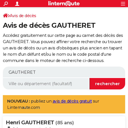
ACTUALITÉS
Connexion
S'inscrire
Avis de décès
Rechercher
Société
Education
Villes
Politique
Faits Divers
Monde
+
SPORT
Avis de décès GAUTHERET
Football
Cyclisme
Forum
Coupe du monde 2026
Tennis
Rugby
CULTURE
Accédez gratuitement sur cette page au carnet des décès des
TNT
Cinéma
Musique
Programme TV
Streaming
Sorties cinéma
+
GAUTHERET. Vous pouvez affiner votre recherche ou trouver
FINANCE
un avis de décès ou un avis d'obsèques plus ancien en tapant
Impôts
Immobilier
Banque
Crédit
Retraite
Epargne
Risques naturels par ville
Assurance
AUTO
le nom d'un défunt et/ou le nom ou le code postal d'une
commune dans le moteur de recherche ci-dessous.
Réserver un essai
Berlines
Forum auto
Essais
Citadines
SUV
+
HIGH-TECH
Meilleur smartphone
Ordinateurs
Guide high-tech
Mobiles
Internet
Jeux vidéo
+
BRICOLAGE
Aménagement intérieur
Cuisine
Jardinage
+
Forum
Extérieur
Salle de bains
Rangement
WEEK-END
Escapades
Expositions
Week-end nature
Guides de France
Patrimoine
Musées
+
LIFESTYLE
NOUVEAU :
publiez un
avis de décès gratuit
sur
Linternaute.com
Bien-être
Mode
+
Art de vivre
Loisirs
Modes de vie
SANTE
Henri GAUTHERET
Guide de la santé
Médicaments
+
Alimentation
Maladies
Sommeil
(85 ans)
VOYAGE