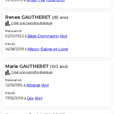
31/10/2019 à
Is-sur-Tille
(
Côte-d'Or
)
Renee GAUTHERET
(85 ans)
Créer une cagnotte obsèques
Naissance
02/10/1933 à
Bâgé-Dommartin
(
Ain
)
Décès
14/08/2019 à
Mâcon
(
Saône-et-Loire
)
Marie GAUTHERET
(103 ans)
Créer une cagnotte obsèques
Naissance
12/09/1915 à
Attignat
(
Ain
)
Décès
17/05/2019 à
Gex
(
Ain
)