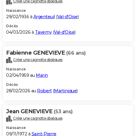
Créer une cagnotte obsèques
City break
Voyage de noces
Climat
Destinations
Voyage nature
Forum
+
PHOTO
Naissance
29/02/1936 à
Argenteuil
(
Val-d'Oise
)
GUIDES D'ACHAT
Décès
04/03/2026 à
Taverny
(
Val-d'Oise
)
BONS PLANS
CARTE DE VOEUX
Fabienne GENEVIEVE
(66 ans)
Carte Bonne année
Carte Pâques
Carte de Noël
Carte Saint-Valentin
Carte d'anniversaire
DICTIONNAIRE
Créer une cagnotte obsèques
Biographies
Expressions
Dictionnaire
Citations
Proverbes
PROGRAMME TV
Naissance
02/04/1959 au
Marin
COPAINS D'AVANT
Décès
28/02/2026 au
Robert
(
Martinique
)
Se connecter
Collèges
Universités
Service militaire
S'inscrire
Lycées
Primaires
Entreprises
Avis de recherche
AVIS DE DÉCÈS
FORUM
Jean GENEVIEVE
(53 ans)
Lifestyle
Sport
Television
Cinema
Bricolage
Culture
Auto
Voyage
Créer une cagnotte obsèques
Naissance
09/11/1972 à
Saint-Pierre