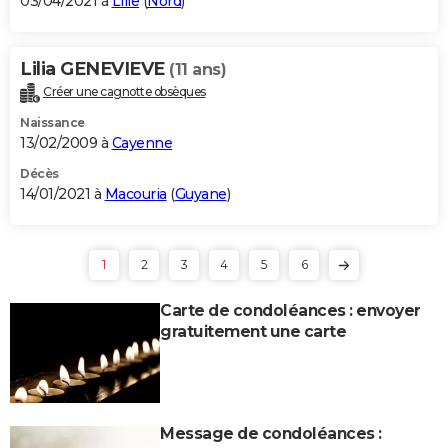
03/04/2021 à
Lille
(
Nord
)
Lilia GENEVIEVE
(11 ans)
Créer une cagnotte obsèques
Naissance
13/02/2009 à
Cayenne
Décès
14/01/2021 à
Macouria
(
Guyane
)
1
2
3
4
5
6
Carte de condoléances : envoyer
gratuitement une carte
Message de condoléances :