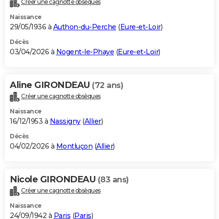
Créer une cagnotte obsèques
City break
Voyage de noces
Climat
Destinations
Voyage nature
Forum
+
PHOTO
Naissance
29/05/1936 à
Authon-du-Perche
(
Eure-et-Loir
)
GUIDES D'ACHAT
Décès
03/04/2026 à
Nogent-le-Phaye
(
Eure-et-Loir
)
BONS PLANS
CARTE DE VOEUX
Aline GIRONDEAU
(72 ans)
Carte Bonne année
Carte Pâques
Carte de Noël
Carte Saint-Valentin
Carte d'anniversaire
DICTIONNAIRE
Créer une cagnotte obsèques
Biographies
Expressions
Dictionnaire
Citations
Proverbes
PROGRAMME TV
Naissance
16/12/1953 à
Nassigny
(
Allier
)
COPAINS D'AVANT
Décès
04/02/2026 à
Montluçon
(
Allier
)
Se connecter
Collèges
Universités
Service militaire
S'inscrire
Lycées
Primaires
Entreprises
Avis de recherche
AVIS DE DÉCÈS
FORUM
Nicole GIRONDEAU
(83 ans)
Lifestyle
Sport
Television
Cinema
Bricolage
Culture
Auto
Voyage
Créer une cagnotte obsèques
Naissance
24/09/1942 à
Paris
(
Paris
)