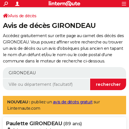
ACTUALITÉS
Connexion
S'inscrire
Avis de décès
Rechercher
Société
Education
Villes
Politique
Faits Divers
Monde
+
SPORT
Avis de décès GIRONDEAU
Football
Cyclisme
Forum
Coupe du monde 2026
Tennis
Rugby
CULTURE
Accédez gratuitement sur cette page au carnet des décès des
TNT
Cinéma
Musique
Programme TV
Streaming
Sorties cinéma
+
GIRONDEAU. Vous pouvez affiner votre recherche ou trouver
FINANCE
un avis de décès ou un avis d'obsèques plus ancien en tapant
Impôts
Immobilier
Banque
Crédit
Retraite
Epargne
Risques naturels par ville
Assurance
AUTO
le nom d'un défunt et/ou le nom ou le code postal d'une
commune dans le moteur de recherche ci-dessous.
Réserver un essai
Berlines
Forum auto
Essais
Citadines
SUV
+
HIGH-TECH
Meilleur smartphone
Ordinateurs
Guide high-tech
Mobiles
Internet
Jeux vidéo
+
BRICOLAGE
Aménagement intérieur
Cuisine
Jardinage
+
Forum
Extérieur
Salle de bains
Rangement
WEEK-END
Escapades
Expositions
Week-end nature
Guides de France
Patrimoine
Musées
+
LIFESTYLE
NOUVEAU :
publiez un
avis de décès gratuit
sur
Linternaute.com
Bien-être
Mode
+
Art de vivre
Loisirs
Modes de vie
SANTE
Paulette GIRONDEAU
Guide de la santé
Médicaments
+
Alimentation
Maladies
Sommeil
(89 ans)
VOYAGE