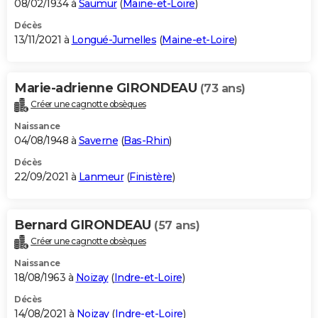
08/02/1934 à
Saumur
(
Maine-et-Loire
)
Décès
13/11/2021 à
Longué-Jumelles
(
Maine-et-Loire
)
Marie-adrienne GIRONDEAU
(73 ans)
Créer une cagnotte obsèques
Naissance
04/08/1948 à
Saverne
(
Bas-Rhin
)
Décès
22/09/2021 à
Lanmeur
(
Finistère
)
Bernard GIRONDEAU
(57 ans)
Créer une cagnotte obsèques
Naissance
18/08/1963 à
Noizay
(
Indre-et-Loire
)
Décès
14/08/2021 à
Noizay
(
Indre-et-Loire
)