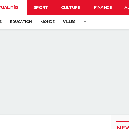
TUALITÉS
SPORT
CULTURE
FINANCE
A
S
EDUCATION
MONDE
VILLES
+
NEW