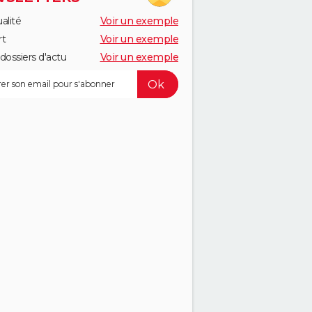
alité
Voir un exemple
rt
Voir un exemple
dossiers d'actu
Voir un exemple