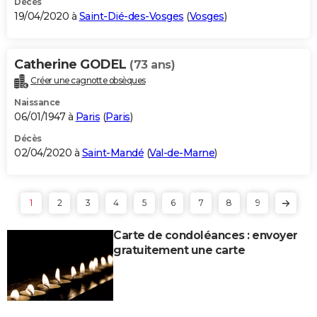
Décès
19/04/2020 à
Saint-Dié-des-Vosges
(
Vosges
)
Catherine GODEL
(73 ans)
Créer une cagnotte obsèques
Naissance
06/01/1947 à
Paris
(
Paris
)
Décès
02/04/2020 à
Saint-Mandé
(
Val-de-Marne
)
1
2
3
4
5
6
7
8
9
Carte de condoléances : envoyer
gratuitement une carte