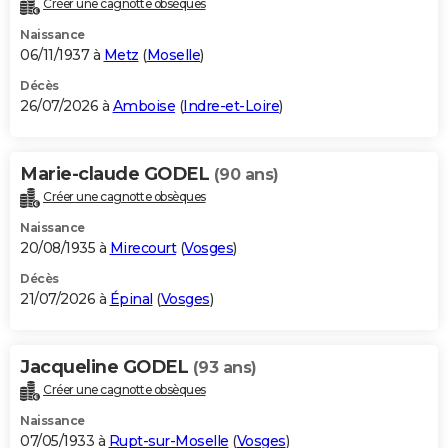
Créer une cagnotte obsèques
City break
Voyage de noces
Climat
Destinations
Voyage nature
Forum
+
PHOTO
Naissance
06/11/1937 à
Metz
(
Moselle
)
GUIDES D'ACHAT
Décès
26/07/2026 à
Amboise
(
Indre-et-Loire
)
BONS PLANS
CARTE DE VOEUX
Marie-claude GODEL
(90 ans)
Carte Bonne année
Carte Pâques
Carte de Noël
Carte Saint-Valentin
Carte d'anniversaire
DICTIONNAIRE
Créer une cagnotte obsèques
Biographies
Expressions
Dictionnaire
Citations
Proverbes
PROGRAMME TV
Naissance
20/08/1935 à
Mirecourt
(
Vosges
)
COPAINS D'AVANT
Décès
21/07/2026 à
Épinal
(
Vosges
)
Se connecter
Collèges
Universités
Service militaire
S'inscrire
Lycées
Primaires
Entreprises
Avis de recherche
AVIS DE DÉCÈS
FORUM
Jacqueline GODEL
(93 ans)
Lifestyle
Sport
Television
Cinema
Bricolage
Culture
Auto
Voyage
Créer une cagnotte obsèques
Naissance
07/05/1933 à
Rupt-sur-Moselle
(
Vosges
)