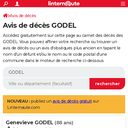
ACTUALITÉS
Connexion
S'inscrire
Avis de décès
Rechercher
Société
Education
Villes
Politique
Faits Divers
Monde
+
SPORT
Avis de décès GODEL
Football
Cyclisme
Forum
Coupe du monde 2026
Tennis
Rugby
CULTURE
Accédez gratuitement sur cette page au carnet des décès des
TNT
Cinéma
Musique
Programme TV
Streaming
Sorties cinéma
+
GODEL. Vous pouvez affiner votre recherche ou trouver un
FINANCE
avis de décès ou un avis d'obsèques plus ancien en tapant le
Impôts
Immobilier
Banque
Crédit
Retraite
Epargne
Risques naturels par ville
Assurance
AUTO
nom d'un défunt et/ou le nom ou le code postal d'une
commune dans le moteur de recherche ci-dessous.
Réserver un essai
Berlines
Forum auto
Essais
Citadines
SUV
+
HIGH-TECH
Meilleur smartphone
Ordinateurs
Guide high-tech
Mobiles
Internet
Jeux vidéo
+
BRICOLAGE
Aménagement intérieur
Cuisine
Jardinage
+
Forum
Extérieur
Salle de bains
Rangement
WEEK-END
Escapades
Expositions
Week-end nature
Guides de France
Patrimoine
Musées
+
LIFESTYLE
NOUVEAU :
publiez un
avis de décès gratuit
sur
Linternaute.com
Bien-être
Mode
+
Art de vivre
Loisirs
Modes de vie
SANTE
Genevieve GODEL
Guide de la santé
Médicaments
+
Alimentation
Maladies
Sommeil
(88 ans)
VOYAGE