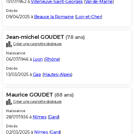
11/07/1962 à
Villeneuve-Saint-Georges
(
Val-de-Marne
)
Décès
09/04/2025 à
Beauce la Romaine
(
Loir-et-Cher
)
Jean-michel GOUDET
(78 ans)
Créer une cagnotte obsèques
Naissance
06/07/1946 à
Lyon
(
Rhône
)
Décès
13/03/2025 à
Gap
(
Hautes-Alpes
)
Maurice GOUDET
(88 ans)
Créer une cagnotte obsèques
Naissance
28/07/1936 à
Nîmes
(
Gard
)
Décès
02/03/2025 à
Nîmes
(
Gard
)