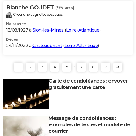
Blanche GOUDET
(95 ans)
Créer une cagnotte obsèques
Naissance
13/08/1927 à
Sion-les-Mines
(
Loire-Atlantique
)
Décès
24/11/2022 à
Châteaubriant
(
Loire-Atlantique
)
...
1
2
3
4
5
7
8
12
Carte de condoléances : envoyer
gratuitement une carte
Message de condoléances :
exemples de textes et modèle de
courrier