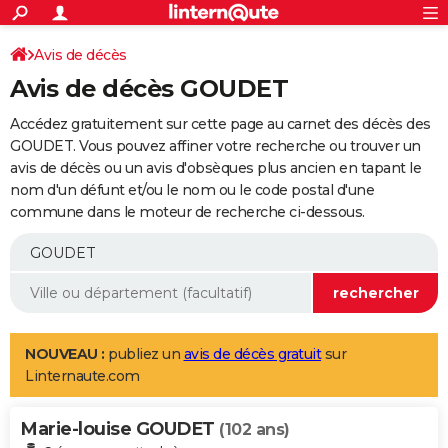
ACTUALITÉS
Connexion
S'inscrire
Avis de décès
Rechercher
Société
Education
Villes
Politique
Faits Divers
Monde
+
SPORT
Avis de décès GOUDET
Football
Cyclisme
Forum
Coupe du monde 2026
Tennis
Rugby
CULTURE
Accédez gratuitement sur cette page au carnet des décès des
TNT
Cinéma
Musique
Programme TV
Streaming
Sorties cinéma
+
GOUDET. Vous pouvez affiner votre recherche ou trouver un
FINANCE
avis de décès ou un avis d'obsèques plus ancien en tapant le
Impôts
Immobilier
Banque
Crédit
Retraite
Epargne
Risques naturels par ville
Assurance
AUTO
nom d'un défunt et/ou le nom ou le code postal d'une
commune dans le moteur de recherche ci-dessous.
Réserver un essai
Berlines
Forum auto
Essais
Citadines
SUV
+
HIGH-TECH
Meilleur smartphone
Ordinateurs
Guide high-tech
Mobiles
Internet
Jeux vidéo
+
BRICOLAGE
Aménagement intérieur
Cuisine
Jardinage
+
Forum
Extérieur
Salle de bains
Rangement
WEEK-END
Escapades
Expositions
Week-end nature
Guides de France
Patrimoine
Musées
+
LIFESTYLE
NOUVEAU :
publiez un
avis de décès gratuit
sur
Linternaute.com
Bien-être
Mode
+
Art de vivre
Loisirs
Modes de vie
SANTE
Marie-louise GOUDET
Guide de la santé
Médicaments
+
Alimentation
Maladies
Sommeil
(102 ans)
VOYAGE