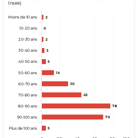
Insee)
Moins de 10 ans
2
10-20 ans
0
20-30 ans
2
30-40 ans
3
40-50 ans
5
50-60 ans
14
60-70 ans
30
70-80 ans
45
80-90 ans
78
90-100 ans
70
Plus de 100 ans
5