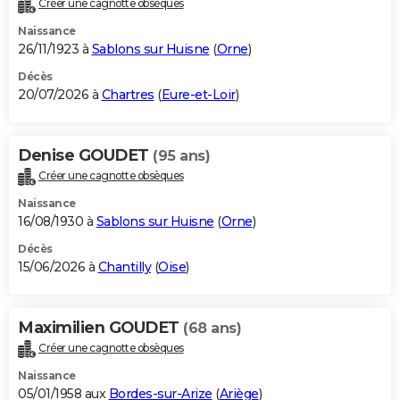
Créer une cagnotte obsèques
City break
Voyage de noces
Climat
Destinations
Voyage nature
Forum
+
PHOTO
Naissance
26/11/1923 à
Sablons sur Huisne
(
Orne
)
GUIDES D'ACHAT
Décès
20/07/2026 à
Chartres
(
Eure-et-Loir
)
BONS PLANS
CARTE DE VOEUX
Denise GOUDET
(95 ans)
Carte Bonne année
Carte Pâques
Carte de Noël
Carte Saint-Valentin
Carte d'anniversaire
DICTIONNAIRE
Créer une cagnotte obsèques
Biographies
Expressions
Dictionnaire
Citations
Proverbes
PROGRAMME TV
Naissance
16/08/1930 à
Sablons sur Huisne
(
Orne
)
COPAINS D'AVANT
Décès
15/06/2026 à
Chantilly
(
Oise
)
Se connecter
Collèges
Universités
Service militaire
S'inscrire
Lycées
Primaires
Entreprises
Avis de recherche
AVIS DE DÉCÈS
FORUM
Maximilien GOUDET
(68 ans)
Lifestyle
Sport
Television
Cinema
Bricolage
Culture
Auto
Voyage
Créer une cagnotte obsèques
Naissance
05/01/1958 aux
Bordes-sur-Arize
(
Ariège
)