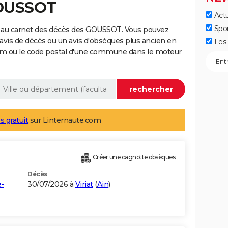
GOUSSOT
Actu
Spo
e au carnet des décès des GOUSSOT. Vous pouvez
 avis de décès ou un avis d'obsèques plus ancien en
Les 
nom ou le code postal d'une commune dans le moteur
s gratuit
sur Linternaute.com
Créer une cagnotte obsèques
Décès
e-
30/07/2026 à
Viriat
(
Ain
)