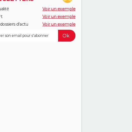
alité
Voir un exemple
rt
Voir un exemple
dossiers d'actu
Voir un exemple