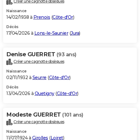
Créer une cagnotte obsèques
City break
Voyage de noces
Climat
Destinations
Voyage nature
Forum
+
PHOTO
Naissance
14/02/1938 à
Prenois
(
Côte-d'Or
)
GUIDES D'ACHAT
Décès
17/04/2026 à
Lons-le-Saunier
(
Jura
)
BONS PLANS
CARTE DE VOEUX
Denise GUERRET
(93 ans)
Carte Bonne année
Carte Pâques
Carte de Noël
Carte Saint-Valentin
Carte d'anniversaire
DICTIONNAIRE
Créer une cagnotte obsèques
Biographies
Expressions
Dictionnaire
Citations
Proverbes
PROGRAMME TV
Naissance
02/11/1932 à
Seurre
(
Côte-d'Or
)
COPAINS D'AVANT
Décès
13/04/2026 à
Quetigny
(
Côte-d'Or
)
Se connecter
Collèges
Universités
Service militaire
S'inscrire
Lycées
Primaires
Entreprises
Avis de recherche
AVIS DE DÉCÈS
FORUM
Modeste GUERRET
(101 ans)
Lifestyle
Sport
Television
Cinema
Bricolage
Culture
Auto
Voyage
Créer une cagnotte obsèques
Naissance
11/07/1924 à
Girolles
(
Loiret
)