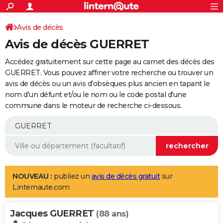
ACTUALITÉS
Connexion
S'inscrire
Avis de décès
Rechercher
Société
Education
Villes
Politique
Faits Divers
Monde
+
SPORT
Avis de décès GUERRET
Football
Cyclisme
Forum
Coupe du monde 2026
Tennis
Rugby
CULTURE
Accédez gratuitement sur cette page au carnet des décès des
TNT
Cinéma
Musique
Programme TV
Streaming
Sorties cinéma
+
GUERRET. Vous pouvez affiner votre recherche ou trouver un
FINANCE
avis de décès ou un avis d'obsèques plus ancien en tapant le
Impôts
Immobilier
Banque
Crédit
Retraite
Epargne
Risques naturels par ville
Assurance
AUTO
nom d'un défunt et/ou le nom ou le code postal d'une
commune dans le moteur de recherche ci-dessous.
Réserver un essai
Berlines
Forum auto
Essais
Citadines
SUV
+
HIGH-TECH
Meilleur smartphone
Ordinateurs
Guide high-tech
Mobiles
Internet
Jeux vidéo
+
BRICOLAGE
Aménagement intérieur
Cuisine
Jardinage
+
Forum
Extérieur
Salle de bains
Rangement
WEEK-END
Escapades
Expositions
Week-end nature
Guides de France
Patrimoine
Musées
+
LIFESTYLE
NOUVEAU :
publiez un
avis de décès gratuit
sur
Linternaute.com
Bien-être
Mode
+
Art de vivre
Loisirs
Modes de vie
SANTE
Jacques GUERRET
Guide de la santé
Médicaments
+
Alimentation
Maladies
Sommeil
(88 ans)
VOYAGE