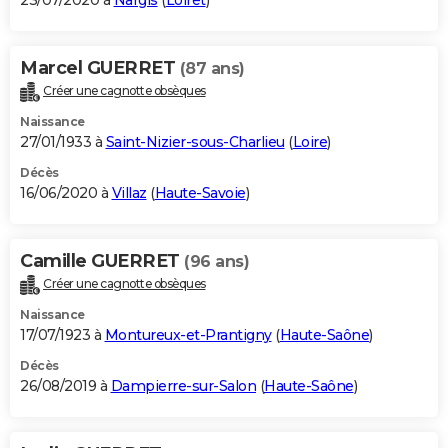
23/07/2020 à
Nargis
(
Loiret
)
Marcel GUERRET
(87 ans)
Créer une cagnotte obsèques
Naissance
27/01/1933 à
Saint-Nizier-sous-Charlieu
(
Loire
)
Décès
16/06/2020 à
Villaz
(
Haute-Savoie
)
Camille GUERRET
(96 ans)
Créer une cagnotte obsèques
Naissance
17/07/1923 à
Montureux-et-Prantigny
(
Haute-Saône
)
Décès
26/08/2019 à
Dampierre-sur-Salon
(
Haute-Saône
)