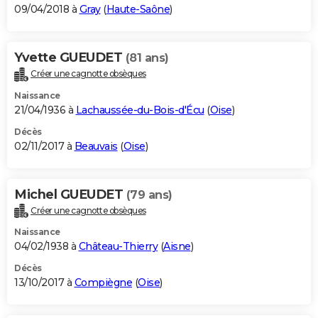
09/04/2018 à
Gray
(
Haute-Saône
)
Yvette GUEUDET
(81 ans)
Créer une cagnotte obsèques
Naissance
21/04/1936 à
Lachaussée-du-Bois-d'Écu
(
Oise
)
Décès
02/11/2017 à
Beauvais
(
Oise
)
Michel GUEUDET
(79 ans)
Créer une cagnotte obsèques
Naissance
04/02/1938 à
Château-Thierry
(
Aisne
)
Décès
13/10/2017 à
Compiègne
(
Oise
)