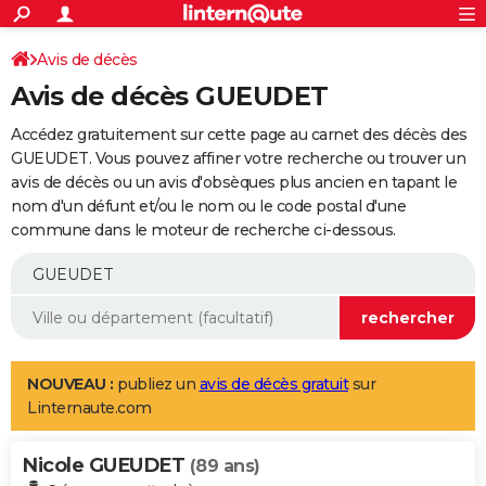
ACTUALITÉS
Connexion
S'inscrire
Avis de décès
Rechercher
Société
Education
Villes
Politique
Faits Divers
Monde
+
SPORT
Avis de décès GUEUDET
Football
Cyclisme
Forum
Coupe du monde 2026
Tennis
Rugby
CULTURE
Accédez gratuitement sur cette page au carnet des décès des
TNT
Cinéma
Musique
Programme TV
Streaming
Sorties cinéma
+
GUEUDET. Vous pouvez affiner votre recherche ou trouver un
FINANCE
avis de décès ou un avis d'obsèques plus ancien en tapant le
Impôts
Immobilier
Banque
Crédit
Retraite
Epargne
Risques naturels par ville
Assurance
AUTO
nom d'un défunt et/ou le nom ou le code postal d'une
commune dans le moteur de recherche ci-dessous.
Réserver un essai
Berlines
Forum auto
Essais
Citadines
SUV
+
HIGH-TECH
Meilleur smartphone
Ordinateurs
Guide high-tech
Mobiles
Internet
Jeux vidéo
+
BRICOLAGE
Aménagement intérieur
Cuisine
Jardinage
+
Forum
Extérieur
Salle de bains
Rangement
WEEK-END
Escapades
Expositions
Week-end nature
Guides de France
Patrimoine
Musées
+
LIFESTYLE
NOUVEAU :
publiez un
avis de décès gratuit
sur
Linternaute.com
Bien-être
Mode
+
Art de vivre
Loisirs
Modes de vie
SANTE
Nicole GUEUDET
Guide de la santé
Médicaments
+
Alimentation
Maladies
Sommeil
(89 ans)
VOYAGE