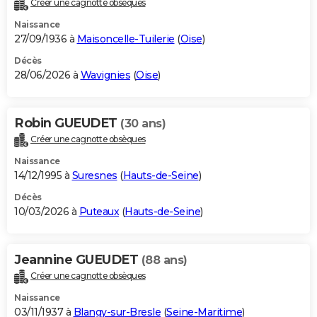
Créer une cagnotte obsèques
City break
Voyage de noces
Climat
Destinations
Voyage nature
Forum
+
PHOTO
Naissance
27/09/1936 à
Maisoncelle-Tuilerie
(
Oise
)
GUIDES D'ACHAT
Décès
28/06/2026 à
Wavignies
(
Oise
)
BONS PLANS
CARTE DE VOEUX
Robin GUEUDET
(30 ans)
Carte Bonne année
Carte Pâques
Carte de Noël
Carte Saint-Valentin
Carte d'anniversaire
DICTIONNAIRE
Créer une cagnotte obsèques
Biographies
Expressions
Dictionnaire
Citations
Proverbes
PROGRAMME TV
Naissance
14/12/1995 à
Suresnes
(
Hauts-de-Seine
)
COPAINS D'AVANT
Décès
10/03/2026 à
Puteaux
(
Hauts-de-Seine
)
Se connecter
Collèges
Universités
Service militaire
S'inscrire
Lycées
Primaires
Entreprises
Avis de recherche
AVIS DE DÉCÈS
FORUM
Jeannine GUEUDET
(88 ans)
Lifestyle
Sport
Television
Cinema
Bricolage
Culture
Auto
Voyage
Créer une cagnotte obsèques
Naissance
03/11/1937 à
Blangy-sur-Bresle
(
Seine-Maritime
)