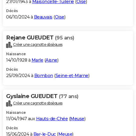
27/01/1943 à
Maisoncelle-Tuilerie
(
Oise
)
Décès
06/10/2024 à
Beauvais
(
Oise
)
Rejane GUEUDET
(95 ans)
Créer une cagnotte obsèques
Naissance
14/10/1928 à
Marle
(
Aisne
)
Décès
25/09/2024 à
Bombon
(
Seine-et-Marne
)
Gyslaine GUEUDET
(77 ans)
Créer une cagnotte obsèques
Naissance
11/04/1947 aux
Hauts-de-Chée
(
Meuse
)
Décès
15/06/2024 à
Bar-le-Duc
(
Meuse
)