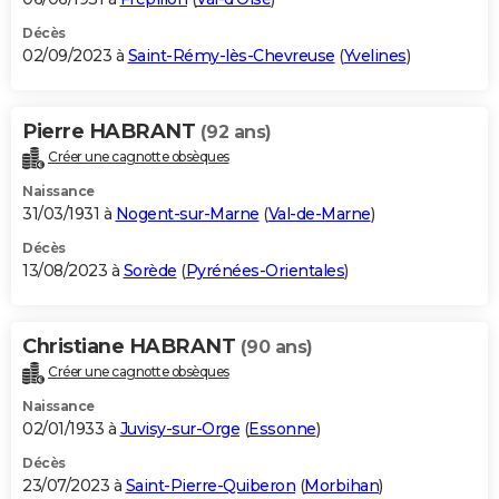
Décès
02/09/2023 à
Saint-Rémy-lès-Chevreuse
(
Yvelines
)
Pierre HABRANT
(92 ans)
Créer une cagnotte obsèques
Naissance
31/03/1931 à
Nogent-sur-Marne
(
Val-de-Marne
)
Décès
13/08/2023 à
Sorède
(
Pyrénées-Orientales
)
Christiane HABRANT
(90 ans)
Créer une cagnotte obsèques
Naissance
02/01/1933 à
Juvisy-sur-Orge
(
Essonne
)
Décès
23/07/2023 à
Saint-Pierre-Quiberon
(
Morbihan
)