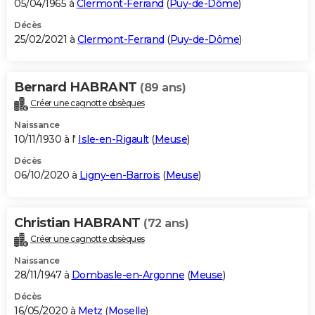
05/04/1965 à
Clermont-Ferrand
(
Puy-de-Dôme
)
Décès
25/02/2021 à
Clermont-Ferrand
(
Puy-de-Dôme
)
Bernard HABRANT
(89 ans)
Créer une cagnotte obsèques
Naissance
10/11/1930 à l'
Isle-en-Rigault
(
Meuse
)
Décès
06/10/2020 à
Ligny-en-Barrois
(
Meuse
)
Christian HABRANT
(72 ans)
Créer une cagnotte obsèques
Naissance
28/11/1947 à
Dombasle-en-Argonne
(
Meuse
)
Décès
16/05/2020 à
Metz
(
Moselle
)