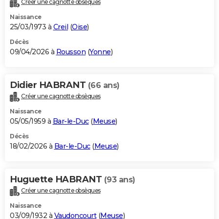
Créer une cagnotte obsèques
City break
Voyage de noces
Climat
Destinations
Voyage nature
Forum
+
PHOTO
Naissance
25/03/1973 à
Creil
(
Oise
)
GUIDES D'ACHAT
Décès
09/04/2026 à
Rousson
(
Yonne
)
BONS PLANS
CARTE DE VOEUX
Didier HABRANT
(66 ans)
Carte Bonne année
Carte Pâques
Carte de Noël
Carte Saint-Valentin
Carte d'anniversaire
DICTIONNAIRE
Créer une cagnotte obsèques
Biographies
Expressions
Dictionnaire
Citations
Proverbes
PROGRAMME TV
Naissance
05/05/1959 à
Bar-le-Duc
(
Meuse
)
COPAINS D'AVANT
Décès
18/02/2026 à
Bar-le-Duc
(
Meuse
)
Se connecter
Collèges
Universités
Service militaire
S'inscrire
Lycées
Primaires
Entreprises
Avis de recherche
AVIS DE DÉCÈS
FORUM
Huguette HABRANT
(93 ans)
Lifestyle
Sport
Television
Cinema
Bricolage
Culture
Auto
Voyage
Créer une cagnotte obsèques
Naissance
03/09/1932 à
Vaudoncourt
(
Meuse
)