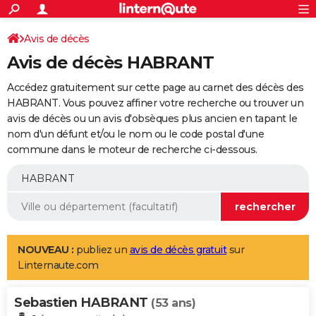
ACTUALITÉS
Connexion
S'inscrire
Avis de décès
Rechercher
Société
Education
Villes
Politique
Faits Divers
Monde
+
SPORT
Avis de décès HABRANT
Football
Cyclisme
Forum
Coupe du monde 2026
Tennis
Rugby
CULTURE
Accédez gratuitement sur cette page au carnet des décès des
TNT
Cinéma
Musique
Programme TV
Streaming
Sorties cinéma
+
HABRANT. Vous pouvez affiner votre recherche ou trouver un
FINANCE
avis de décès ou un avis d'obsèques plus ancien en tapant le
Impôts
Immobilier
Banque
Crédit
Retraite
Epargne
Risques naturels par ville
Assurance
AUTO
nom d'un défunt et/ou le nom ou le code postal d'une
commune dans le moteur de recherche ci-dessous.
Réserver un essai
Berlines
Forum auto
Essais
Citadines
SUV
+
HIGH-TECH
Meilleur smartphone
Ordinateurs
Guide high-tech
Mobiles
Internet
Jeux vidéo
+
BRICOLAGE
Aménagement intérieur
Cuisine
Jardinage
+
Forum
Extérieur
Salle de bains
Rangement
WEEK-END
Escapades
Expositions
Week-end nature
Guides de France
Patrimoine
Musées
+
LIFESTYLE
NOUVEAU :
publiez un
avis de décès gratuit
sur
Linternaute.com
Bien-être
Mode
+
Art de vivre
Loisirs
Modes de vie
SANTE
Sebastien HABRANT
Guide de la santé
Médicaments
+
Alimentation
Maladies
Sommeil
(53 ans)
VOYAGE