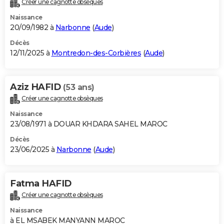
Créer une cagnotte obsèques
City break
Voyage de noces
Climat
Destinations
Voyage nature
Forum
+
PHOTO
Naissance
20/09/1982 à
Narbonne
(
Aude
)
GUIDES D'ACHAT
Décès
12/11/2025 à
Montredon-des-Corbières
(
Aude
)
BONS PLANS
CARTE DE VOEUX
Aziz HAFID
(53 ans)
Carte Bonne année
Carte Pâques
Carte de Noël
Carte Saint-Valentin
Carte d'anniversaire
DICTIONNAIRE
Créer une cagnotte obsèques
Biographies
Expressions
Dictionnaire
Citations
Proverbes
PROGRAMME TV
Naissance
23/08/1971 à DOUAR KHDARA SAHEL MAROC
COPAINS D'AVANT
Décès
23/06/2025 à
Narbonne
(
Aude
)
Se connecter
Collèges
Universités
Service militaire
S'inscrire
Lycées
Primaires
Entreprises
Avis de recherche
AVIS DE DÉCÈS
FORUM
Fatma HAFID
Lifestyle
Sport
Television
Cinema
Bricolage
Culture
Auto
Voyage
Créer une cagnotte obsèques
Naissance
à EL MSABEK MANYANN MAROC