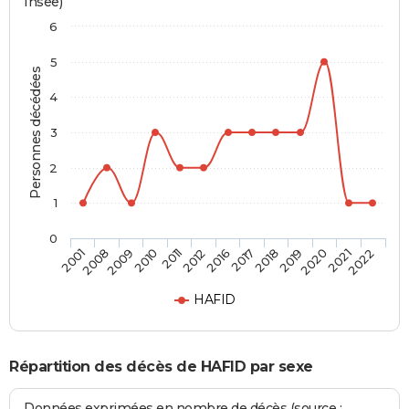
Insee)
6
5
Personnes décédées
4
3
2
1
0
2011
2016
2018
2020
2022
2008
2010
2012
2017
2019
2021
2001
2009
HAFID
Répartition des décès de HAFID par sexe
Données exprimées en nombre de décès (source :