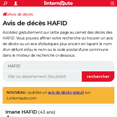
ACTUALITÉS
Connexion
S'inscrire
Avis de décès
Rechercher
Société
Education
Villes
Politique
Faits Divers
Monde
+
SPORT
Avis de décès HAFID
Football
Cyclisme
Forum
Coupe du monde 2026
Tennis
Rugby
CULTURE
Accédez gratuitement sur cette page au carnet des décès des
TNT
Cinéma
Musique
Programme TV
Streaming
Sorties cinéma
+
HAFID. Vous pouvez affiner votre recherche ou trouver un avis
FINANCE
de décès ou un avis d'obsèques plus ancien en tapant le nom
Impôts
Immobilier
Banque
Crédit
Retraite
Epargne
Risques naturels par ville
Assurance
AUTO
d'un défunt et/ou le nom ou le code postal d'une commune
dans le moteur de recherche ci-dessous.
Réserver un essai
Berlines
Forum auto
Essais
Citadines
SUV
+
HIGH-TECH
Meilleur smartphone
Ordinateurs
Guide high-tech
Mobiles
Internet
Jeux vidéo
+
BRICOLAGE
Aménagement intérieur
Cuisine
Jardinage
+
Forum
Extérieur
Salle de bains
Rangement
WEEK-END
Escapades
Expositions
Week-end nature
Guides de France
Patrimoine
Musées
+
LIFESTYLE
NOUVEAU :
publiez un
avis de décès gratuit
sur
Linternaute.com
Bien-être
Mode
+
Art de vivre
Loisirs
Modes de vie
SANTE
Imane HAFID
Guide de la santé
Médicaments
+
Alimentation
Maladies
Sommeil
(43 ans)
VOYAGE