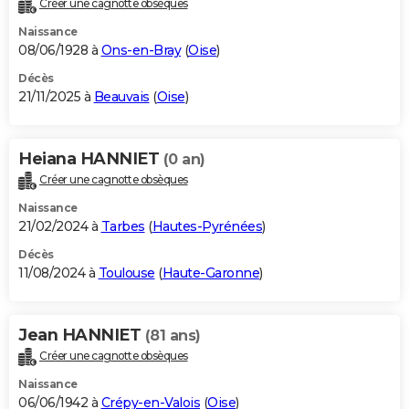
Créer une cagnotte obsèques
City break
Voyage de noces
Climat
Destinations
Voyage nature
Forum
+
PHOTO
Naissance
08/06/1928 à
Ons-en-Bray
(
Oise
)
GUIDES D'ACHAT
Décès
21/11/2025 à
Beauvais
(
Oise
)
BONS PLANS
CARTE DE VOEUX
Heiana HANNIET
(0 an)
Carte Bonne année
Carte Pâques
Carte de Noël
Carte Saint-Valentin
Carte d'anniversaire
DICTIONNAIRE
Créer une cagnotte obsèques
Biographies
Expressions
Dictionnaire
Citations
Proverbes
PROGRAMME TV
Naissance
21/02/2024 à
Tarbes
(
Hautes-Pyrénées
)
COPAINS D'AVANT
Décès
11/08/2024 à
Toulouse
(
Haute-Garonne
)
Se connecter
Collèges
Universités
Service militaire
S'inscrire
Lycées
Primaires
Entreprises
Avis de recherche
AVIS DE DÉCÈS
FORUM
Jean HANNIET
(81 ans)
Lifestyle
Sport
Television
Cinema
Bricolage
Culture
Auto
Voyage
Créer une cagnotte obsèques
Naissance
06/06/1942 à
Crépy-en-Valois
(
Oise
)