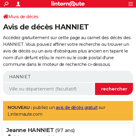
ACTUALITÉS
Connexion
S'inscrire
Avis de décès
Rechercher
Société
Education
Villes
Politique
Faits Divers
Monde
+
SPORT
Avis de décès HANNIET
Football
Cyclisme
Forum
Coupe du monde 2026
Tennis
Rugby
CULTURE
Accédez gratuitement sur cette page au carnet des décès des
TNT
Cinéma
Musique
Programme TV
Streaming
Sorties cinéma
+
HANNIET. Vous pouvez affiner votre recherche ou trouver un
FINANCE
avis de décès ou un avis d'obsèques plus ancien en tapant le
Impôts
Immobilier
Banque
Crédit
Retraite
Epargne
Risques naturels par ville
Assurance
AUTO
nom d'un défunt et/ou le nom ou le code postal d'une
commune dans le moteur de recherche ci-dessous.
Réserver un essai
Berlines
Forum auto
Essais
Citadines
SUV
+
HIGH-TECH
Meilleur smartphone
Ordinateurs
Guide high-tech
Mobiles
Internet
Jeux vidéo
+
BRICOLAGE
Aménagement intérieur
Cuisine
Jardinage
+
Forum
Extérieur
Salle de bains
Rangement
WEEK-END
Escapades
Expositions
Week-end nature
Guides de France
Patrimoine
Musées
+
LIFESTYLE
NOUVEAU :
publiez un
avis de décès gratuit
sur
Linternaute.com
Bien-être
Mode
+
Art de vivre
Loisirs
Modes de vie
SANTE
Jeanne HANNIET
Guide de la santé
Médicaments
+
Alimentation
Maladies
Sommeil
(97 ans)
VOYAGE