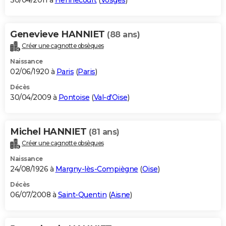
30/04/2011 à
Hennecourt
(
Vosges
)
Genevieve HANNIET
(88 ans)
Créer une cagnotte obsèques
Naissance
02/06/1920 à
Paris
(
Paris
)
Décès
30/04/2009 à
Pontoise
(
Val-d'Oise
)
Michel HANNIET
(81 ans)
Créer une cagnotte obsèques
Naissance
24/08/1926 à
Margny-lès-Compiègne
(
Oise
)
Décès
06/07/2008 à
Saint-Quentin
(
Aisne
)