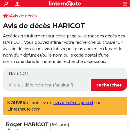
ACTUALITÉS
Connexion
S'inscrire
Avis de décès
Rechercher
Société
Education
Villes
Politique
Faits Divers
Monde
+
SPORT
Avis de décès HARICOT
Football
Cyclisme
Forum
Coupe du monde 2026
Tennis
Rugby
CULTURE
Accédez gratuitement sur cette page au carnet des décès des
TNT
Cinéma
Musique
Programme TV
Streaming
Sorties cinéma
+
HARICOT. Vous pouvez affiner votre recherche ou trouver un
FINANCE
avis de décès ou un avis d'obsèques plus ancien en tapant le
Impôts
Immobilier
Banque
Crédit
Retraite
Epargne
Risques naturels par ville
Assurance
AUTO
nom d'un défunt et/ou le nom ou le code postal d'une
commune dans le moteur de recherche ci-dessous.
Réserver un essai
Berlines
Forum auto
Essais
Citadines
SUV
+
HIGH-TECH
Meilleur smartphone
Ordinateurs
Guide high-tech
Mobiles
Internet
Jeux vidéo
+
BRICOLAGE
Aménagement intérieur
Cuisine
Jardinage
+
Forum
Extérieur
Salle de bains
Rangement
WEEK-END
Escapades
Expositions
Week-end nature
Guides de France
Patrimoine
Musées
+
LIFESTYLE
NOUVEAU :
publiez un
avis de décès gratuit
sur
Linternaute.com
Bien-être
Mode
+
Art de vivre
Loisirs
Modes de vie
SANTE
Roger HARICOT
Guide de la santé
Médicaments
+
Alimentation
Maladies
Sommeil
(94 ans)
VOYAGE