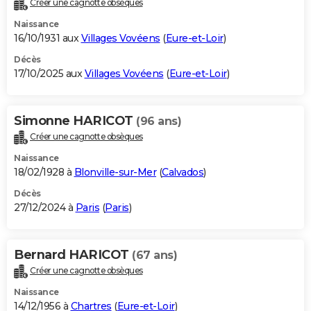
Créer une cagnotte obsèques
City break
Voyage de noces
Climat
Destinations
Voyage nature
Forum
+
PHOTO
Naissance
16/10/1931 aux
Villages Vovéens
(
Eure-et-Loir
)
GUIDES D'ACHAT
Décès
17/10/2025 aux
Villages Vovéens
(
Eure-et-Loir
)
BONS PLANS
CARTE DE VOEUX
Simonne HARICOT
(96 ans)
Carte Bonne année
Carte Pâques
Carte de Noël
Carte Saint-Valentin
Carte d'anniversaire
DICTIONNAIRE
Créer une cagnotte obsèques
Biographies
Expressions
Dictionnaire
Citations
Proverbes
PROGRAMME TV
Naissance
18/02/1928 à
Blonville-sur-Mer
(
Calvados
)
COPAINS D'AVANT
Décès
27/12/2024 à
Paris
(
Paris
)
Se connecter
Collèges
Universités
Service militaire
S'inscrire
Lycées
Primaires
Entreprises
Avis de recherche
AVIS DE DÉCÈS
FORUM
Bernard HARICOT
(67 ans)
Lifestyle
Sport
Television
Cinema
Bricolage
Culture
Auto
Voyage
Créer une cagnotte obsèques
Naissance
14/12/1956 à
Chartres
(
Eure-et-Loir
)