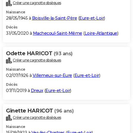
Créer une cagnotte obsèques
Naissance
28/05/1945 à
Boisville-la-Saint-Père
(
Eure-et-Loir
)
Décès
31/05/2020 à
Machecoul-Saint-Même
(
Loire-Atlantique
)
Odette HARICOT
(93 ans)
Créer une cagnotte obsèques
Naissance
02/07/1926 à
Villemeux-sur-Eure
(
Eure-et-Loir
)
Décès
07/11/2019 à
Dreux
(
Eure-et-Loir
)
Ginette HARICOT
(96 ans)
Créer une cagnotte obsèques
Naissance
15/09/1923 à
Ver-lès-Chartres
(
Eure-et-Loir
)