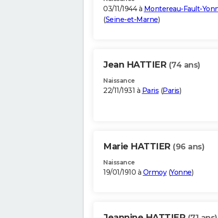
03/11/1944 à
Montereau-Fault-Yon
(
Seine-et-Marne
)
Jean HATTIER
(74 ans)
Naissance
22/11/1931 à
Paris
(
Paris
)
Marie HATTIER
(96 ans)
Naissance
19/01/1910 à
Ormoy
(
Yonne
)
Jeannine HATTIER
(71 ans)