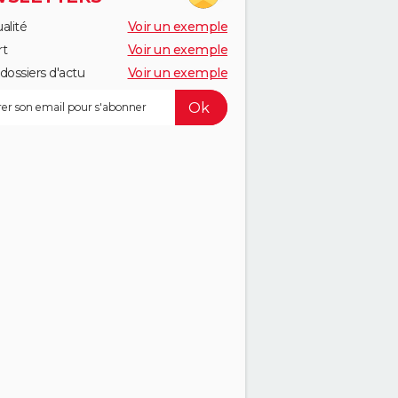
alité
Voir un exemple
rt
Voir un exemple
dossiers d'actu
Voir un exemple