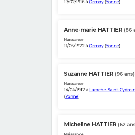
17/02/1916 à
Ormoy
(
Yonne
)
Anne-marie HATTIER
(86 
Naissance
11/05/1922 à
Ormoy
(
Yonne
)
Suzanne HATTIER
(96 ans)
Naissance
14/04/1912 à
Laroche-Saint-Cydroi
(
Yonne
)
Micheline HATTIER
(62 ans
Naissance