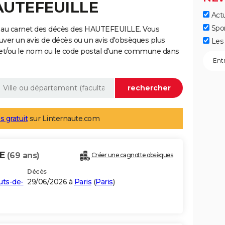
HAUTEFEUILLE
Actu
Spo
e au carnet des décès des HAUTEFEUILLE. Vous
uver un avis de décès ou un avis d'obsèques plus
Les 
 et/ou le nom ou le code postal d'une commune dans
s gratuit
sur Linternaute.com
LE
(69 ans)
Créer une cagnotte obsèques
Décès
uts-de-
29/06/2026 à
Paris
(
Paris
)