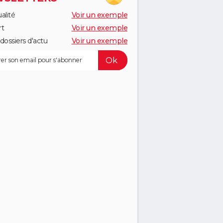
alité
Voir un exemple
rt
Voir un exemple
dossiers d'actu
Voir un exemple