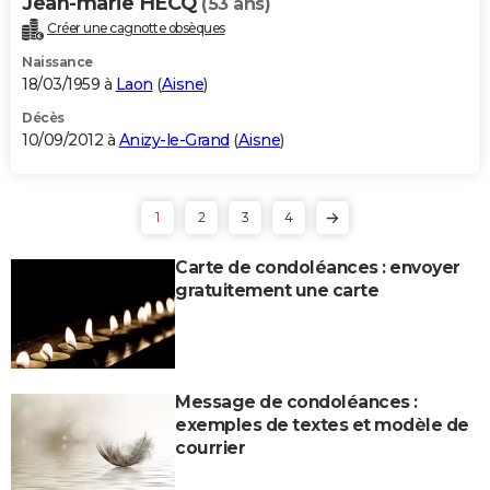
Jean-marie HECQ
(53 ans)
Créer une cagnotte obsèques
Naissance
18/03/1959 à
Laon
(
Aisne
)
Décès
10/09/2012 à
Anizy-le-Grand
(
Aisne
)
1
2
3
4
Carte de condoléances : envoyer
gratuitement une carte
Message de condoléances :
exemples de textes et modèle de
courrier