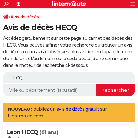
ACTUALITÉS
Connexion
S'inscrire
Avis de décès
Rechercher
Société
Education
Villes
Politique
Faits Divers
Monde
+
SPORT
Avis de décès HECQ
Football
Cyclisme
Forum
Coupe du monde 2026
Tennis
Rugby
CULTURE
Accédez gratuitement sur cette page au carnet des décès des
TNT
Cinéma
Musique
Programme TV
Streaming
Sorties cinéma
+
HECQ. Vous pouvez affiner votre recherche ou trouver un avis
FINANCE
de décès ou un avis d'obsèques plus ancien en tapant le nom
Impôts
Immobilier
Banque
Crédit
Retraite
Epargne
Risques naturels par ville
Assurance
AUTO
d'un défunt et/ou le nom ou le code postal d'une commune
dans le moteur de recherche ci-dessous.
Réserver un essai
Berlines
Forum auto
Essais
Citadines
SUV
+
HIGH-TECH
Meilleur smartphone
Ordinateurs
Guide high-tech
Mobiles
Internet
Jeux vidéo
+
BRICOLAGE
Aménagement intérieur
Cuisine
Jardinage
+
Forum
Extérieur
Salle de bains
Rangement
WEEK-END
Escapades
Expositions
Week-end nature
Guides de France
Patrimoine
Musées
+
LIFESTYLE
NOUVEAU :
publiez un
avis de décès gratuit
sur
Linternaute.com
Bien-être
Mode
+
Art de vivre
Loisirs
Modes de vie
SANTE
Leon HECQ
Guide de la santé
Médicaments
+
Alimentation
Maladies
Sommeil
(81 ans)
VOYAGE