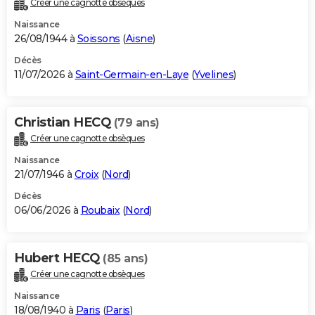
Créer une cagnotte obsèques
City break
Voyage de noces
Climat
Destinations
Voyage nature
Forum
+
PHOTO
Naissance
26/08/1944 à
Soissons
(
Aisne
)
GUIDES D'ACHAT
Décès
11/07/2026 à
Saint-Germain-en-Laye
(
Yvelines
)
BONS PLANS
CARTE DE VOEUX
Christian HECQ
(79 ans)
Carte Bonne année
Carte Pâques
Carte de Noël
Carte Saint-Valentin
Carte d'anniversaire
DICTIONNAIRE
Créer une cagnotte obsèques
Biographies
Expressions
Dictionnaire
Citations
Proverbes
PROGRAMME TV
Naissance
21/07/1946 à
Croix
(
Nord
)
COPAINS D'AVANT
Décès
06/06/2026 à
Roubaix
(
Nord
)
Se connecter
Collèges
Universités
Service militaire
S'inscrire
Lycées
Primaires
Entreprises
Avis de recherche
AVIS DE DÉCÈS
FORUM
Hubert HECQ
(85 ans)
Lifestyle
Sport
Television
Cinema
Bricolage
Culture
Auto
Voyage
Créer une cagnotte obsèques
Naissance
18/08/1940 à
Paris
(
Paris
)