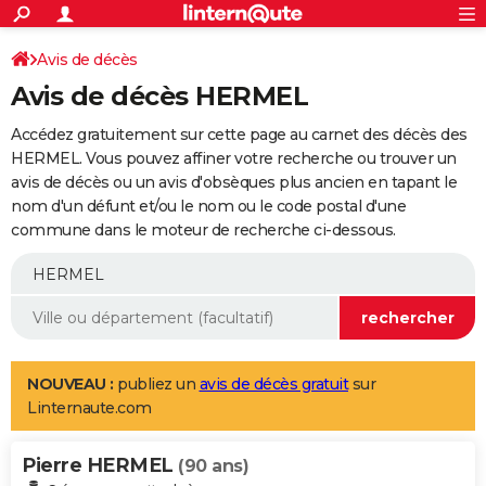
ACTUALITÉS
Connexion
S'inscrire
Avis de décès
Rechercher
Société
Education
Villes
Politique
Faits Divers
Monde
+
SPORT
Avis de décès HERMEL
Football
Cyclisme
Forum
Coupe du monde 2026
Tennis
Rugby
CULTURE
Accédez gratuitement sur cette page au carnet des décès des
TNT
Cinéma
Musique
Programme TV
Streaming
Sorties cinéma
+
HERMEL. Vous pouvez affiner votre recherche ou trouver un
FINANCE
avis de décès ou un avis d'obsèques plus ancien en tapant le
Impôts
Immobilier
Banque
Crédit
Retraite
Epargne
Risques naturels par ville
Assurance
AUTO
nom d'un défunt et/ou le nom ou le code postal d'une
commune dans le moteur de recherche ci-dessous.
Réserver un essai
Berlines
Forum auto
Essais
Citadines
SUV
+
HIGH-TECH
Meilleur smartphone
Ordinateurs
Guide high-tech
Mobiles
Internet
Jeux vidéo
+
BRICOLAGE
Aménagement intérieur
Cuisine
Jardinage
+
Forum
Extérieur
Salle de bains
Rangement
WEEK-END
Escapades
Expositions
Week-end nature
Guides de France
Patrimoine
Musées
+
LIFESTYLE
NOUVEAU :
publiez un
avis de décès gratuit
sur
Linternaute.com
Bien-être
Mode
+
Art de vivre
Loisirs
Modes de vie
SANTE
Pierre HERMEL
Guide de la santé
Médicaments
+
Alimentation
Maladies
Sommeil
(90 ans)
VOYAGE