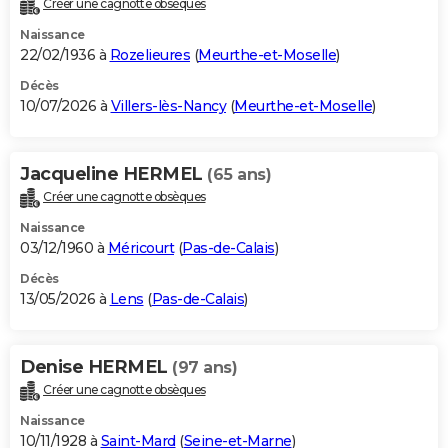
Créer une cagnotte obsèques
City break
Voyage de noces
Climat
Destinations
Voyage nature
Forum
+
PHOTO
Naissance
22/02/1936 à
Rozelieures
(
Meurthe-et-Moselle
)
GUIDES D'ACHAT
Décès
10/07/2026 à
Villers-lès-Nancy
(
Meurthe-et-Moselle
)
BONS PLANS
CARTE DE VOEUX
Jacqueline HERMEL
(65 ans)
Carte Bonne année
Carte Pâques
Carte de Noël
Carte Saint-Valentin
Carte d'anniversaire
DICTIONNAIRE
Créer une cagnotte obsèques
Biographies
Expressions
Dictionnaire
Citations
Proverbes
PROGRAMME TV
Naissance
03/12/1960 à
Méricourt
(
Pas-de-Calais
)
COPAINS D'AVANT
Décès
13/05/2026 à
Lens
(
Pas-de-Calais
)
Se connecter
Collèges
Universités
Service militaire
S'inscrire
Lycées
Primaires
Entreprises
Avis de recherche
AVIS DE DÉCÈS
FORUM
Denise HERMEL
(97 ans)
Lifestyle
Sport
Television
Cinema
Bricolage
Culture
Auto
Voyage
Créer une cagnotte obsèques
Naissance
10/11/1928 à
Saint-Mard
(
Seine-et-Marne
)