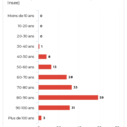
Insee)
Moins de 10 ans
0
10-20 ans
0
20-30 ans
0
30-40 ans
1
40-50 ans
8
50-60 ans
13
60-70 ans
28
70-80 ans
33
80-90 ans
59
90-100 ans
31
Plus de 100 ans
3