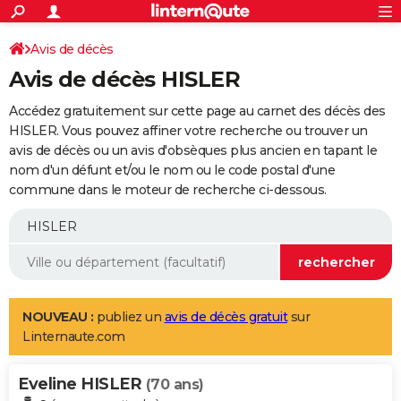
ACTUALITÉS
Connexion
S'inscrire
Avis de décès
Rechercher
Société
Education
Villes
Politique
Faits Divers
Monde
+
SPORT
Avis de décès HISLER
Football
Cyclisme
Forum
Coupe du monde 2026
Tennis
Rugby
CULTURE
Accédez gratuitement sur cette page au carnet des décès des
TNT
Cinéma
Musique
Programme TV
Streaming
Sorties cinéma
+
HISLER. Vous pouvez affiner votre recherche ou trouver un
FINANCE
avis de décès ou un avis d'obsèques plus ancien en tapant le
Impôts
Immobilier
Banque
Crédit
Retraite
Epargne
Risques naturels par ville
Assurance
AUTO
nom d'un défunt et/ou le nom ou le code postal d'une
commune dans le moteur de recherche ci-dessous.
Réserver un essai
Berlines
Forum auto
Essais
Citadines
SUV
+
HIGH-TECH
Meilleur smartphone
Ordinateurs
Guide high-tech
Mobiles
Internet
Jeux vidéo
+
BRICOLAGE
Aménagement intérieur
Cuisine
Jardinage
+
Forum
Extérieur
Salle de bains
Rangement
WEEK-END
Escapades
Expositions
Week-end nature
Guides de France
Patrimoine
Musées
+
LIFESTYLE
NOUVEAU :
publiez un
avis de décès gratuit
sur
Linternaute.com
Bien-être
Mode
+
Art de vivre
Loisirs
Modes de vie
SANTE
Eveline HISLER
Guide de la santé
Médicaments
+
Alimentation
Maladies
Sommeil
(70 ans)
VOYAGE