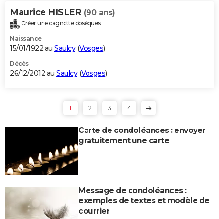
Maurice HISLER
(90 ans)
Créer une cagnotte obsèques
Naissance
15/01/1922 au
Saulcy
(
Vosges
)
Décès
26/12/2012 au
Saulcy
(
Vosges
)
1
2
3
4
Carte de condoléances : envoyer
gratuitement une carte
Message de condoléances :
exemples de textes et modèle de
courrier