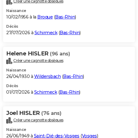
Créer une cagnotte obsèques
City break
Voyage de noces
Climat
Destinations
Voyage nature
Forum
+
PHOTO
Naissance
10/02/1956 à la
Broque
(
Bas-Rhin
)
GUIDES D'ACHAT
Décès
27/07/2026 à
Schirmeck
(
Bas-Rhin
)
BONS PLANS
CARTE DE VOEUX
Helene HISLER
(96 ans)
Carte Bonne année
Carte Pâques
Carte de Noël
Carte Saint-Valentin
Carte d'anniversaire
DICTIONNAIRE
Créer une cagnotte obsèques
Biographies
Expressions
Dictionnaire
Citations
Proverbes
PROGRAMME TV
Naissance
26/04/1930 à
Wildersbach
(
Bas-Rhin
)
COPAINS D'AVANT
Décès
01/07/2026 à
Schirmeck
(
Bas-Rhin
)
Se connecter
Collèges
Universités
Service militaire
S'inscrire
Lycées
Primaires
Entreprises
Avis de recherche
AVIS DE DÉCÈS
FORUM
Joel HISLER
(76 ans)
Lifestyle
Sport
Television
Cinema
Bricolage
Culture
Auto
Voyage
Créer une cagnotte obsèques
Naissance
26/06/1949 à
Saint-Dié-des-Vosges
(
Vosges
)