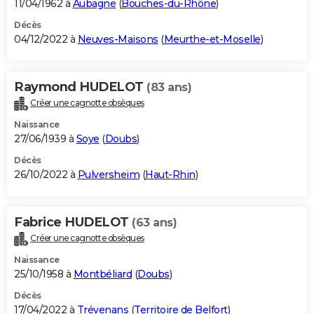
11/04/1962 à
Aubagne
(
Bouches-du-Rhône
)
Décès
04/12/2022 à
Neuves-Maisons
(
Meurthe-et-Moselle
)
Raymond HUDELOT
(83 ans)
Créer une cagnotte obsèques
Naissance
27/06/1939 à
Soye
(
Doubs
)
Décès
26/10/2022 à
Pulversheim
(
Haut-Rhin
)
Fabrice HUDELOT
(63 ans)
Créer une cagnotte obsèques
Naissance
25/10/1958 à
Montbéliard
(
Doubs
)
Décès
17/04/2022 à
Trévenans
(
Territoire de Belfort
)