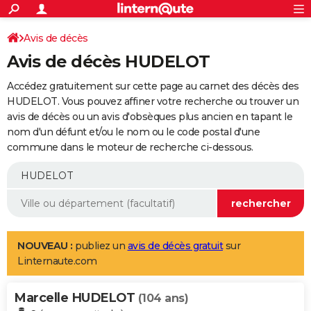
ACTUALITÉS
Connexion
S'inscrire
Avis de décès
Rechercher
Société
Education
Villes
Politique
Faits Divers
Monde
+
SPORT
Avis de décès HUDELOT
Football
Cyclisme
Forum
Coupe du monde 2026
Tennis
Rugby
CULTURE
Accédez gratuitement sur cette page au carnet des décès des
TNT
Cinéma
Musique
Programme TV
Streaming
Sorties cinéma
+
HUDELOT. Vous pouvez affiner votre recherche ou trouver un
FINANCE
avis de décès ou un avis d'obsèques plus ancien en tapant le
Impôts
Immobilier
Banque
Crédit
Retraite
Epargne
Risques naturels par ville
Assurance
AUTO
nom d'un défunt et/ou le nom ou le code postal d'une
commune dans le moteur de recherche ci-dessous.
Réserver un essai
Berlines
Forum auto
Essais
Citadines
SUV
+
HIGH-TECH
Meilleur smartphone
Ordinateurs
Guide high-tech
Mobiles
Internet
Jeux vidéo
+
BRICOLAGE
Aménagement intérieur
Cuisine
Jardinage
+
Forum
Extérieur
Salle de bains
Rangement
WEEK-END
Escapades
Expositions
Week-end nature
Guides de France
Patrimoine
Musées
+
LIFESTYLE
NOUVEAU :
publiez un
avis de décès gratuit
sur
Linternaute.com
Bien-être
Mode
+
Art de vivre
Loisirs
Modes de vie
SANTE
Marcelle HUDELOT
Guide de la santé
Médicaments
+
Alimentation
Maladies
Sommeil
(104 ans)
VOYAGE