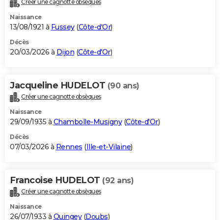
Créer une cagnotte obsèques
City break
Voyage de noces
Climat
Destinations
Voyage nature
Forum
+
PHOTO
Naissance
13/08/1921 à
Fussey
(
Côte-d'Or
)
GUIDES D'ACHAT
Décès
20/03/2026 à
Dijon
(
Côte-d'Or
)
BONS PLANS
CARTE DE VOEUX
Jacqueline HUDELOT
(90 ans)
Carte Bonne année
Carte Pâques
Carte de Noël
Carte Saint-Valentin
Carte d'anniversaire
DICTIONNAIRE
Créer une cagnotte obsèques
Biographies
Expressions
Dictionnaire
Citations
Proverbes
PROGRAMME TV
Naissance
29/09/1935 à
Chambolle-Musigny
(
Côte-d'Or
)
COPAINS D'AVANT
Décès
07/03/2026 à
Rennes
(
Ille-et-Vilaine
)
Se connecter
Collèges
Universités
Service militaire
S'inscrire
Lycées
Primaires
Entreprises
Avis de recherche
AVIS DE DÉCÈS
FORUM
Francoise HUDELOT
(92 ans)
Lifestyle
Sport
Television
Cinema
Bricolage
Culture
Auto
Voyage
Créer une cagnotte obsèques
Naissance
26/07/1933 à
Quingey
(
Doubs
)