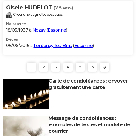
Gisele HUDELOT
(78 ans)
Créer une cagnotte obsèques
Naissance
18/03/1937 à
Nozay
(
Essonne
)
Décès
06/06/2015 à
Fontenay-lès-Briis
(
Essonne
)
1
2
3
4
5
6
Carte de condoléances : envoyer
gratuitement une carte
Message de condoléances :
exemples de textes et modèle de
courrier