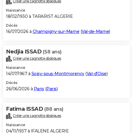
Créer une cagnotte obsèques
City break
Voyage de noces
Climat
Destinations
Voyage nature
Forum
+
PHOTO
Naissance
18/02/1930 à TARARIST ALGERIE
GUIDES D'ACHAT
Décès
16/07/2026 à
Champigny-sur-Marne
(
Val-de-Marne
)
BONS PLANS
CARTE DE VOEUX
Nedjia ISSAD
(58 ans)
Carte Bonne année
Carte Pâques
Carte de Noël
Carte Saint-Valentin
Carte d'anniversaire
DICTIONNAIRE
Créer une cagnotte obsèques
Biographies
Expressions
Dictionnaire
Citations
Proverbes
PROGRAMME TV
Naissance
14/07/1967 à
Soisy-sous-Montmorency
(
Val-d'Oise
)
COPAINS D'AVANT
Décès
26/06/2026 à
Paris
(
Paris
)
Se connecter
Collèges
Universités
Service militaire
S'inscrire
Lycées
Primaires
Entreprises
Avis de recherche
AVIS DE DÉCÈS
FORUM
Fatima ISSAD
(88 ans)
Lifestyle
Sport
Television
Cinema
Bricolage
Culture
Auto
Voyage
Créer une cagnotte obsèques
Naissance
04/11/1937 à IFALENE ALGERIE