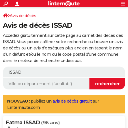
ACTUALITÉS
Connexion
S'inscrire
Avis de décès
Rechercher
Société
Education
Villes
Politique
Faits Divers
Monde
+
SPORT
Avis de décès ISSAD
Football
Cyclisme
Forum
Coupe du monde 2026
Tennis
Rugby
CULTURE
Accédez gratuitement sur cette page au carnet des décès des
TNT
Cinéma
Musique
Programme TV
Streaming
Sorties cinéma
+
ISSAD. Vous pouvez affiner votre recherche ou trouver un avis
FINANCE
de décès ou un avis d'obsèques plus ancien en tapant le nom
Impôts
Immobilier
Banque
Crédit
Retraite
Epargne
Risques naturels par ville
Assurance
AUTO
d'un défunt et/ou le nom ou le code postal d'une commune
dans le moteur de recherche ci-dessous.
Réserver un essai
Berlines
Forum auto
Essais
Citadines
SUV
+
HIGH-TECH
Meilleur smartphone
Ordinateurs
Guide high-tech
Mobiles
Internet
Jeux vidéo
+
BRICOLAGE
Aménagement intérieur
Cuisine
Jardinage
+
Forum
Extérieur
Salle de bains
Rangement
WEEK-END
Escapades
Expositions
Week-end nature
Guides de France
Patrimoine
Musées
+
LIFESTYLE
NOUVEAU :
publiez un
avis de décès gratuit
sur
Linternaute.com
Bien-être
Mode
+
Art de vivre
Loisirs
Modes de vie
SANTE
Fatma ISSAD
Guide de la santé
Médicaments
+
Alimentation
Maladies
Sommeil
(96 ans)
VOYAGE