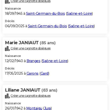
Créer une cagnotte obsèques
City break
Voyage de noces
Climat
Destinations
Voyage nature
Forum
+
PHOTO
Naissance
18/09/1945 à
Saint-Germain-du-Bois
(
Saône-et-Loire
)
GUIDES D'ACHAT
Décès
06/09/2025 à
Saint-Germain-du-Bois
(
Saône-et-Loire
)
BONS PLANS
CARTE DE VOEUX
Marie JANIAUT
(85 ans)
Carte Bonne année
Carte Pâques
Carte de Noël
Carte Saint-Valentin
Carte d'anniversaire
DICTIONNAIRE
Créer une cagnotte obsèques
Biographies
Expressions
Dictionnaire
Citations
Proverbes
PROGRAMME TV
Naissance
12/02/1940 à
Branges
(
Saône-et-Loire
)
COPAINS D'AVANT
Décès
17/05/2025 à
Garons
(
Gard
)
Se connecter
Collèges
Universités
Service militaire
S'inscrire
Lycées
Primaires
Entreprises
Avis de recherche
AVIS DE DÉCÈS
FORUM
Liliane JANIAUT
(83 ans)
Lifestyle
Sport
Television
Cinema
Bricolage
Culture
Auto
Voyage
Créer une cagnotte obsèques
Naissance
26/01/1942 à
Montaigu
(
Jura
)