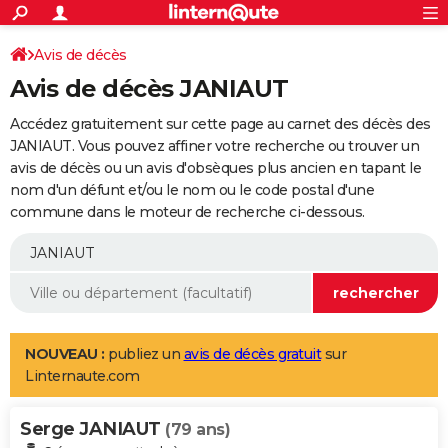
ACTUALITÉS
Connexion
S'inscrire
Avis de décès
Rechercher
Société
Education
Villes
Politique
Faits Divers
Monde
+
SPORT
Avis de décès JANIAUT
Football
Cyclisme
Forum
Coupe du monde 2026
Tennis
Rugby
CULTURE
Accédez gratuitement sur cette page au carnet des décès des
TNT
Cinéma
Musique
Programme TV
Streaming
Sorties cinéma
+
JANIAUT. Vous pouvez affiner votre recherche ou trouver un
FINANCE
avis de décès ou un avis d'obsèques plus ancien en tapant le
Impôts
Immobilier
Banque
Crédit
Retraite
Epargne
Risques naturels par ville
Assurance
AUTO
nom d'un défunt et/ou le nom ou le code postal d'une
commune dans le moteur de recherche ci-dessous.
Réserver un essai
Berlines
Forum auto
Essais
Citadines
SUV
+
HIGH-TECH
Meilleur smartphone
Ordinateurs
Guide high-tech
Mobiles
Internet
Jeux vidéo
+
BRICOLAGE
Aménagement intérieur
Cuisine
Jardinage
+
Forum
Extérieur
Salle de bains
Rangement
WEEK-END
Escapades
Expositions
Week-end nature
Guides de France
Patrimoine
Musées
+
LIFESTYLE
NOUVEAU :
publiez un
avis de décès gratuit
sur
Linternaute.com
Bien-être
Mode
+
Art de vivre
Loisirs
Modes de vie
SANTE
Serge JANIAUT
Guide de la santé
Médicaments
+
Alimentation
Maladies
Sommeil
(79 ans)
VOYAGE