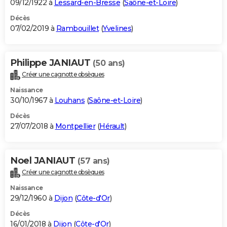
09/12/1922 à
Lessard-en-Bresse
(
Saône-et-Loire
)
Décès
07/02/2019 à
Rambouillet
(
Yvelines
)
Philippe JANIAUT
(50 ans)
Créer une cagnotte obsèques
Naissance
30/10/1967 à
Louhans
(
Saône-et-Loire
)
Décès
27/07/2018 à
Montpellier
(
Hérault
)
Noel JANIAUT
(57 ans)
Créer une cagnotte obsèques
Naissance
29/12/1960 à
Dijon
(
Côte-d'Or
)
Décès
16/01/2018 à
Dijon
(
Côte-d'Or
)