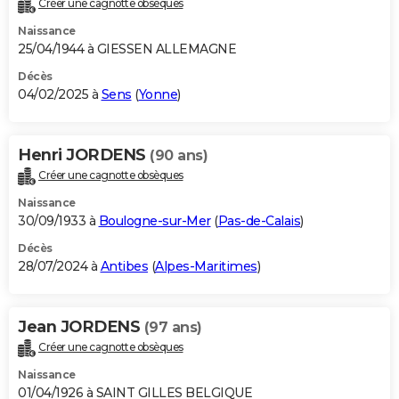
Créer une cagnotte obsèques
City break
Voyage de noces
Climat
Destinations
Voyage nature
Forum
+
PHOTO
Naissance
25/04/1944 à GIESSEN ALLEMAGNE
GUIDES D'ACHAT
Décès
04/02/2025 à
Sens
(
Yonne
)
BONS PLANS
CARTE DE VOEUX
Henri JORDENS
(90 ans)
Carte Bonne année
Carte Pâques
Carte de Noël
Carte Saint-Valentin
Carte d'anniversaire
DICTIONNAIRE
Créer une cagnotte obsèques
Biographies
Expressions
Dictionnaire
Citations
Proverbes
PROGRAMME TV
Naissance
30/09/1933 à
Boulogne-sur-Mer
(
Pas-de-Calais
)
COPAINS D'AVANT
Décès
28/07/2024 à
Antibes
(
Alpes-Maritimes
)
Se connecter
Collèges
Universités
Service militaire
S'inscrire
Lycées
Primaires
Entreprises
Avis de recherche
AVIS DE DÉCÈS
FORUM
Jean JORDENS
(97 ans)
Lifestyle
Sport
Television
Cinema
Bricolage
Culture
Auto
Voyage
Créer une cagnotte obsèques
Naissance
01/04/1926 à SAINT GILLES BELGIQUE