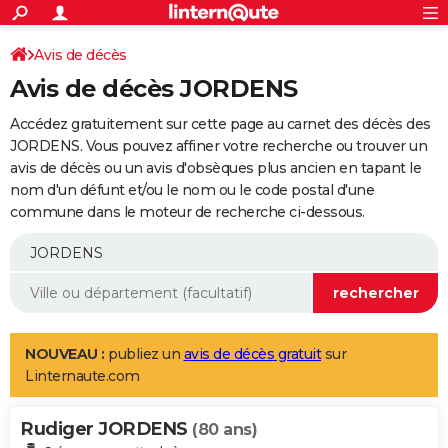
ACTUALITÉS
Connexion
S'inscrire
Avis de décès
Rechercher
Société
Education
Villes
Politique
Faits Divers
Monde
+
SPORT
Avis de décès JORDENS
Football
Cyclisme
Forum
Coupe du monde 2026
Tennis
Rugby
CULTURE
Accédez gratuitement sur cette page au carnet des décès des
TNT
Cinéma
Musique
Programme TV
Streaming
Sorties cinéma
+
JORDENS. Vous pouvez affiner votre recherche ou trouver un
FINANCE
avis de décès ou un avis d'obsèques plus ancien en tapant le
Impôts
Immobilier
Banque
Crédit
Retraite
Epargne
Risques naturels par ville
Assurance
AUTO
nom d'un défunt et/ou le nom ou le code postal d'une
commune dans le moteur de recherche ci-dessous.
Réserver un essai
Berlines
Forum auto
Essais
Citadines
SUV
+
HIGH-TECH
Meilleur smartphone
Ordinateurs
Guide high-tech
Mobiles
Internet
Jeux vidéo
+
BRICOLAGE
Aménagement intérieur
Cuisine
Jardinage
+
Forum
Extérieur
Salle de bains
Rangement
WEEK-END
Escapades
Expositions
Week-end nature
Guides de France
Patrimoine
Musées
+
LIFESTYLE
NOUVEAU :
publiez un
avis de décès gratuit
sur
Linternaute.com
Bien-être
Mode
+
Art de vivre
Loisirs
Modes de vie
SANTE
Rudiger JORDENS
Guide de la santé
Médicaments
+
Alimentation
Maladies
Sommeil
(80 ans)
VOYAGE