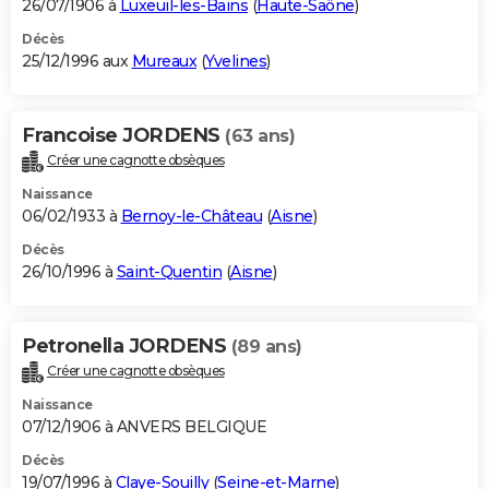
26/07/1906 à
Luxeuil-les-Bains
(
Haute-Saône
)
Décès
25/12/1996 aux
Mureaux
(
Yvelines
)
Francoise JORDENS
(63 ans)
Créer une cagnotte obsèques
Naissance
06/02/1933 à
Bernoy-le-Château
(
Aisne
)
Décès
26/10/1996 à
Saint-Quentin
(
Aisne
)
Petronella JORDENS
(89 ans)
Créer une cagnotte obsèques
Naissance
07/12/1906 à ANVERS BELGIQUE
Décès
19/07/1996 à
Claye-Souilly
(
Seine-et-Marne
)