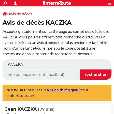
ACTUALITÉS
Connexion
S'inscrire
Avis de décès
Rechercher
Société
Education
Villes
Politique
Faits Divers
Monde
+
SPORT
Avis de décès KACZKA
Football
Cyclisme
Forum
Coupe du monde 2026
Tennis
Rugby
CULTURE
Accédez gratuitement sur cette page au carnet des décès des
TNT
Cinéma
Musique
Programme TV
Streaming
Sorties cinéma
+
KACZKA. Vous pouvez affiner votre recherche ou trouver un
FINANCE
avis de décès ou un avis d'obsèques plus ancien en tapant le
Impôts
Immobilier
Banque
Crédit
Retraite
Epargne
Risques naturels par ville
Assurance
AUTO
nom d'un défunt et/ou le nom ou le code postal d'une
commune dans le moteur de recherche ci-dessous.
Réserver un essai
Berlines
Forum auto
Essais
Citadines
SUV
+
HIGH-TECH
Meilleur smartphone
Ordinateurs
Guide high-tech
Mobiles
Internet
Jeux vidéo
+
BRICOLAGE
Aménagement intérieur
Cuisine
Jardinage
+
Forum
Extérieur
Salle de bains
Rangement
WEEK-END
Escapades
Expositions
Week-end nature
Guides de France
Patrimoine
Musées
+
LIFESTYLE
NOUVEAU :
publiez un
avis de décès gratuit
sur
Linternaute.com
Bien-être
Mode
+
Art de vivre
Loisirs
Modes de vie
SANTE
Jean KACZKA
Guide de la santé
Médicaments
+
Alimentation
Maladies
Sommeil
(77 ans)
VOYAGE