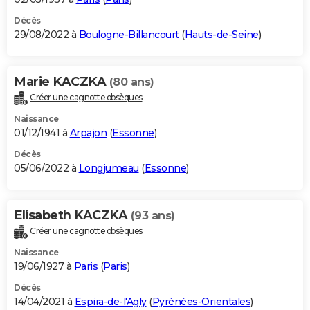
Décès
29/08/2022 à
Boulogne-Billancourt
(
Hauts-de-Seine
)
Marie KACZKA
(80 ans)
Créer une cagnotte obsèques
Naissance
01/12/1941 à
Arpajon
(
Essonne
)
Décès
05/06/2022 à
Longjumeau
(
Essonne
)
Elisabeth KACZKA
(93 ans)
Créer une cagnotte obsèques
Naissance
19/06/1927 à
Paris
(
Paris
)
Décès
14/04/2021 à
Espira-de-l'Agly
(
Pyrénées-Orientales
)