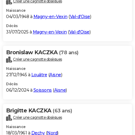
Créer une cagnotte obsèques
City break
Voyage de noces
Climat
Destinations
Voyage nature
Forum
+
PHOTO
Naissance
04/03/1948 à
Magny-en-Vexin
(
Val-d'Oise
)
GUIDES D'ACHAT
Décès
31/07/2025 à
Magny-en-Vexin
(
Val-d'Oise
)
BONS PLANS
CARTE DE VOEUX
Bronislaw KACZKA
(78 ans)
Carte Bonne année
Carte Pâques
Carte de Noël
Carte Saint-Valentin
Carte d'anniversaire
DICTIONNAIRE
Créer une cagnotte obsèques
Biographies
Expressions
Dictionnaire
Citations
Proverbes
PROGRAMME TV
Naissance
27/12/1945 à
Louâtre
(
Aisne
)
COPAINS D'AVANT
Décès
06/12/2024 à
Soissons
(
Aisne
)
Se connecter
Collèges
Universités
Service militaire
S'inscrire
Lycées
Primaires
Entreprises
Avis de recherche
AVIS DE DÉCÈS
FORUM
Brigitte KACZKA
(63 ans)
Lifestyle
Sport
Television
Cinema
Bricolage
Culture
Auto
Voyage
Créer une cagnotte obsèques
Naissance
18/03/1961 à
Dechy
(
Nord
)