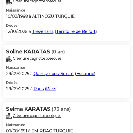
Créer une cagnotte obsèques
City break
Voyage de noces
Climat
Destinations
Voyage nature
Forum
+
PHOTO
Naissance
10/02/1968 à ALTINOZU TURQUIE
GUIDES D'ACHAT
Décès
12/10/2025 à
Trévenans
(
Territoire de Belfort
)
BONS PLANS
CARTE DE VOEUX
Soline KARATAS
(0 an)
Carte Bonne année
Carte Pâques
Carte de Noël
Carte Saint-Valentin
Carte d'anniversaire
DICTIONNAIRE
Créer une cagnotte obsèques
Biographies
Expressions
Dictionnaire
Citations
Proverbes
PROGRAMME TV
Naissance
29/09/2025 à
Quincy-sous-Sénart
(
Essonne
)
COPAINS D'AVANT
Décès
29/09/2025 à
Paris
(
Paris
)
Se connecter
Collèges
Universités
Service militaire
S'inscrire
Lycées
Primaires
Entreprises
Avis de recherche
AVIS DE DÉCÈS
FORUM
Selma KARATAS
(73 ans)
Lifestyle
Sport
Television
Cinema
Bricolage
Culture
Auto
Voyage
Créer une cagnotte obsèques
Naissance
07/08/1951 à EMIRDAG TURQUIE