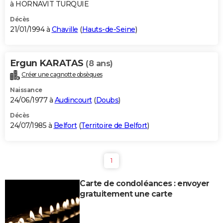
à HORNAVIT TURQUIE
Décès
21/01/1994 à
Chaville
(
Hauts-de-Seine
)
Ergun KARATAS
(8 ans)
Créer une cagnotte obsèques
Naissance
24/06/1977 à
Audincourt
(
Doubs
)
Décès
24/07/1985 à
Belfort
(
Territoire de Belfort
)
1
Carte de condoléances : envoyer
gratuitement une carte