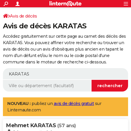
ACTUALITÉS
Connexion
S'inscrire
Avis de décès
Rechercher
Société
Education
Villes
Politique
Faits Divers
Monde
+
SPORT
Avis de décès KARATAS
Football
Cyclisme
Forum
Coupe du monde 2026
Tennis
Rugby
CULTURE
Accédez gratuitement sur cette page au carnet des décès des
TNT
Cinéma
Musique
Programme TV
Streaming
Sorties cinéma
+
KARATAS. Vous pouvez affiner votre recherche ou trouver un
FINANCE
avis de décès ou un avis d'obsèques plus ancien en tapant le
Impôts
Immobilier
Banque
Crédit
Retraite
Epargne
Risques naturels par ville
Assurance
AUTO
nom d'un défunt et/ou le nom ou le code postal d'une
commune dans le moteur de recherche ci-dessous.
Réserver un essai
Berlines
Forum auto
Essais
Citadines
SUV
+
HIGH-TECH
Meilleur smartphone
Ordinateurs
Guide high-tech
Mobiles
Internet
Jeux vidéo
+
BRICOLAGE
Aménagement intérieur
Cuisine
Jardinage
+
Forum
Extérieur
Salle de bains
Rangement
WEEK-END
Escapades
Expositions
Week-end nature
Guides de France
Patrimoine
Musées
+
LIFESTYLE
NOUVEAU :
publiez un
avis de décès gratuit
sur
Linternaute.com
Bien-être
Mode
+
Art de vivre
Loisirs
Modes de vie
SANTE
Mehmet KARATAS
Guide de la santé
Médicaments
+
Alimentation
Maladies
Sommeil
(57 ans)
VOYAGE