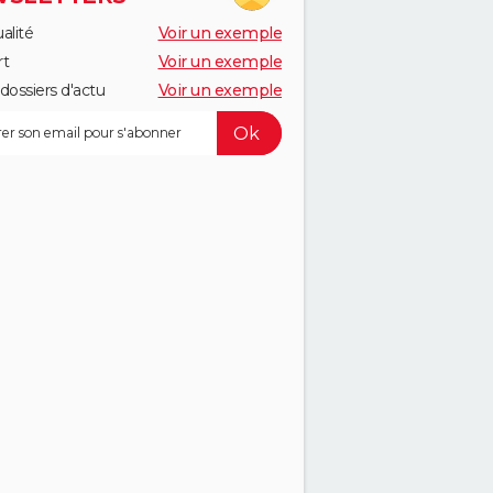
alité
Voir un exemple
rt
Voir un exemple
dossiers d'actu
Voir un exemple