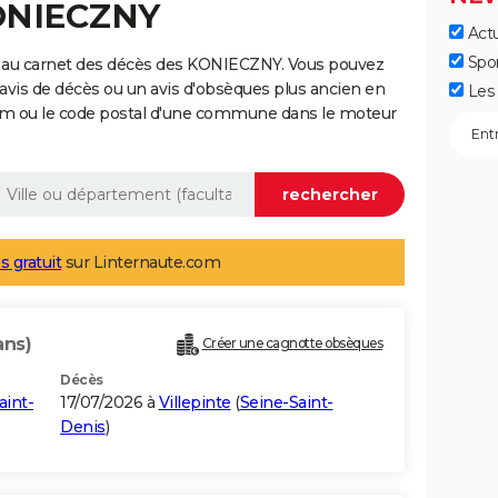
KONIECZNY
Actu
Spo
e au carnet des décès des KONIECZNY. Vous pouvez
 avis de décès ou un avis d'obsèques plus ancien en
Les 
nom ou le code postal d'une commune dans le moteur
s gratuit
sur Linternaute.com
ans)
Créer une cagnotte obsèques
Décès
aint-
17/07/2026 à
Villepinte
(
Seine-Saint-
Denis
)