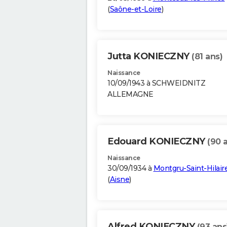
(
Saône-et-Loire
)
Jutta KONIECZNY
(81 ans)
Naissance
10/09/1943 à SCHWEIDNITZ
ALLEMAGNE
Edouard KONIECZNY
(90 
Naissance
30/09/1934 à
Montgru-Saint-Hilair
(
Aisne
)
Alfred KONIECZNY
(93 ans