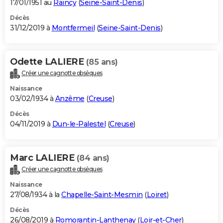
17/01/1951 au
Raincy
(
Seine-Saint-Denis
)
Décès
31/12/2019 à
Montfermeil
(
Seine-Saint-Denis
)
Odette LALIERE
(85 ans)
Créer une cagnotte obsèques
Naissance
03/02/1934 à
Anzême
(
Creuse
)
Décès
04/11/2019 à
Dun-le-Palestel
(
Creuse
)
Marc LALIERE
(84 ans)
Créer une cagnotte obsèques
Naissance
27/08/1934 à la
Chapelle-Saint-Mesmin
(
Loiret
)
Décès
26/08/2019 à
Romorantin-Lanthenay
(
Loir-et-Cher
)