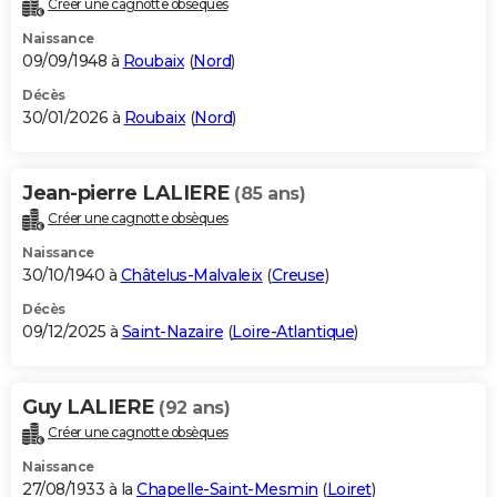
Créer une cagnotte obsèques
City break
Voyage de noces
Climat
Destinations
Voyage nature
Forum
+
PHOTO
Naissance
09/09/1948 à
Roubaix
(
Nord
)
GUIDES D'ACHAT
Décès
30/01/2026 à
Roubaix
(
Nord
)
BONS PLANS
CARTE DE VOEUX
Jean-pierre LALIERE
(85 ans)
Carte Bonne année
Carte Pâques
Carte de Noël
Carte Saint-Valentin
Carte d'anniversaire
DICTIONNAIRE
Créer une cagnotte obsèques
Biographies
Expressions
Dictionnaire
Citations
Proverbes
PROGRAMME TV
Naissance
30/10/1940 à
Châtelus-Malvaleix
(
Creuse
)
COPAINS D'AVANT
Décès
09/12/2025 à
Saint-Nazaire
(
Loire-Atlantique
)
Se connecter
Collèges
Universités
Service militaire
S'inscrire
Lycées
Primaires
Entreprises
Avis de recherche
AVIS DE DÉCÈS
FORUM
Guy LALIERE
(92 ans)
Lifestyle
Sport
Television
Cinema
Bricolage
Culture
Auto
Voyage
Créer une cagnotte obsèques
Naissance
27/08/1933 à la
Chapelle-Saint-Mesmin
(
Loiret
)