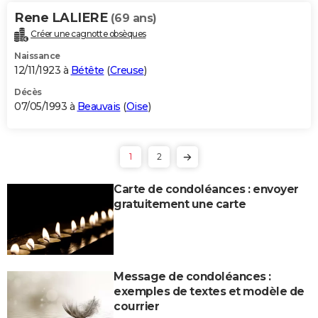
Rene LALIERE
(69 ans)
Créer une cagnotte obsèques
Naissance
12/11/1923 à
Bétête
(
Creuse
)
Décès
07/05/1993 à
Beauvais
(
Oise
)
1
2
Carte de condoléances : envoyer
gratuitement une carte
Message de condoléances :
exemples de textes et modèle de
courrier