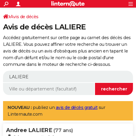
ACTUALITÉS
Connexion
S'inscrire
Avis de décès
Rechercher
Société
Education
Villes
Politique
Faits Divers
Monde
+
SPORT
Avis de décès LALIERE
Football
Cyclisme
Forum
Coupe du monde 2026
Tennis
Rugby
CULTURE
Accédez gratuitement sur cette page au carnet des décès des
TNT
Cinéma
Musique
Programme TV
Streaming
Sorties cinéma
+
LALIERE. Vous pouvez affiner votre recherche ou trouver un
FINANCE
avis de décès ou un avis d'obsèques plus ancien en tapant le
Impôts
Immobilier
Banque
Crédit
Retraite
Epargne
Risques naturels par ville
Assurance
AUTO
nom d'un défunt et/ou le nom ou le code postal d'une
commune dans le moteur de recherche ci-dessous.
Réserver un essai
Berlines
Forum auto
Essais
Citadines
SUV
+
HIGH-TECH
Meilleur smartphone
Ordinateurs
Guide high-tech
Mobiles
Internet
Jeux vidéo
+
BRICOLAGE
Aménagement intérieur
Cuisine
Jardinage
+
Forum
Extérieur
Salle de bains
Rangement
WEEK-END
Escapades
Expositions
Week-end nature
Guides de France
Patrimoine
Musées
+
LIFESTYLE
NOUVEAU :
publiez un
avis de décès gratuit
sur
Linternaute.com
Bien-être
Mode
+
Art de vivre
Loisirs
Modes de vie
SANTE
Andree LALIERE
Guide de la santé
Médicaments
+
Alimentation
Maladies
Sommeil
(77 ans)
VOYAGE