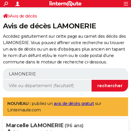
ACTUALITÉS
Connexion
S'inscrire
Avis de décès
Rechercher
Société
Education
Villes
Politique
Faits Divers
Monde
+
SPORT
Avis de décès LAMONERIE
Football
Cyclisme
Forum
Coupe du monde 2026
Tennis
Rugby
CULTURE
Accédez gratuitement sur cette page au carnet des décès des
TNT
Cinéma
Musique
Programme TV
Streaming
Sorties cinéma
+
LAMONERIE. Vous pouvez affiner votre recherche ou trouver
FINANCE
un avis de décès ou un avis d'obsèques plus ancien en tapant
Impôts
Immobilier
Banque
Crédit
Retraite
Epargne
Risques naturels par ville
Assurance
AUTO
le nom d'un défunt et/ou le nom ou le code postal d'une
commune dans le moteur de recherche ci-dessous.
Réserver un essai
Berlines
Forum auto
Essais
Citadines
SUV
+
HIGH-TECH
Meilleur smartphone
Ordinateurs
Guide high-tech
Mobiles
Internet
Jeux vidéo
+
BRICOLAGE
Aménagement intérieur
Cuisine
Jardinage
+
Forum
Extérieur
Salle de bains
Rangement
WEEK-END
Escapades
Expositions
Week-end nature
Guides de France
Patrimoine
Musées
+
LIFESTYLE
NOUVEAU :
publiez un
avis de décès gratuit
sur
Linternaute.com
Bien-être
Mode
+
Art de vivre
Loisirs
Modes de vie
SANTE
Marcelle LAMONERIE
Guide de la santé
Médicaments
+
Alimentation
Maladies
Sommeil
(96 ans)
VOYAGE