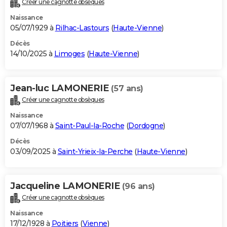
Créer une cagnotte obsèques
City break
Voyage de noces
Climat
Destinations
Voyage nature
Forum
+
PHOTO
Naissance
05/07/1929 à
Rilhac-Lastours
(
Haute-Vienne
)
GUIDES D'ACHAT
Décès
14/10/2025 à
Limoges
(
Haute-Vienne
)
BONS PLANS
CARTE DE VOEUX
Jean-luc LAMONERIE
(57 ans)
Carte Bonne année
Carte Pâques
Carte de Noël
Carte Saint-Valentin
Carte d'anniversaire
DICTIONNAIRE
Créer une cagnotte obsèques
Biographies
Expressions
Dictionnaire
Citations
Proverbes
PROGRAMME TV
Naissance
07/07/1968 à
Saint-Paul-la-Roche
(
Dordogne
)
COPAINS D'AVANT
Décès
03/09/2025 à
Saint-Yrieix-la-Perche
(
Haute-Vienne
)
Se connecter
Collèges
Universités
Service militaire
S'inscrire
Lycées
Primaires
Entreprises
Avis de recherche
AVIS DE DÉCÈS
FORUM
Jacqueline LAMONERIE
(96 ans)
Lifestyle
Sport
Television
Cinema
Bricolage
Culture
Auto
Voyage
Créer une cagnotte obsèques
Naissance
17/12/1928 à
Poitiers
(
Vienne
)