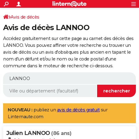
ACTUALITÉS
Connexion
S'inscrire
Avis de décès
Rechercher
Société
Education
Villes
Politique
Faits Divers
Monde
+
SPORT
Avis de décès LANNOO
Football
Cyclisme
Forum
Coupe du monde 2026
Tennis
Rugby
CULTURE
Accédez gratuitement sur cette page au carnet des décès des
TNT
Cinéma
Musique
Programme TV
Streaming
Sorties cinéma
+
LANNOO. Vous pouvez affiner votre recherche ou trouver un
FINANCE
avis de décès ou un avis d'obsèques plus ancien en tapant le
Impôts
Immobilier
Banque
Crédit
Retraite
Epargne
Risques naturels par ville
Assurance
AUTO
nom d'un défunt et/ou le nom ou le code postal d'une
commune dans le moteur de recherche ci-dessous.
Réserver un essai
Berlines
Forum auto
Essais
Citadines
SUV
+
HIGH-TECH
Meilleur smartphone
Ordinateurs
Guide high-tech
Mobiles
Internet
Jeux vidéo
+
BRICOLAGE
Aménagement intérieur
Cuisine
Jardinage
+
Forum
Extérieur
Salle de bains
Rangement
WEEK-END
Escapades
Expositions
Week-end nature
Guides de France
Patrimoine
Musées
+
LIFESTYLE
NOUVEAU :
publiez un
avis de décès gratuit
sur
Linternaute.com
Bien-être
Mode
+
Art de vivre
Loisirs
Modes de vie
SANTE
Julien LANNOO
Guide de la santé
Médicaments
+
Alimentation
Maladies
Sommeil
(86 ans)
VOYAGE