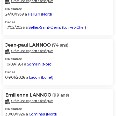
Créer une cagnotte obsèques
City break
Voyage de noces
Climat
Destinations
Voyage nature
Forum
+
PHOTO
Naissance
24/10/1939 à
Halluin
(
Nord
)
GUIDES D'ACHAT
Décès
17/02/2026 à
Selles-Saint-Denis
(
Loir-et-Cher
)
BONS PLANS
CARTE DE VOEUX
Jean-paul LANNOO
(74 ans)
Carte Bonne année
Carte Pâques
Carte de Noël
Carte Saint-Valentin
Carte d'anniversaire
DICTIONNAIRE
Créer une cagnotte obsèques
Biographies
Expressions
Dictionnaire
Citations
Proverbes
PROGRAMME TV
Naissance
10/09/1951 à
Somain
(
Nord
)
COPAINS D'AVANT
Décès
04/01/2026 à
Ladon
(
Loiret
)
Se connecter
Collèges
Universités
Service militaire
S'inscrire
Lycées
Primaires
Entreprises
Avis de recherche
AVIS DE DÉCÈS
FORUM
Emilienne LANNOO
(99 ans)
Lifestyle
Sport
Television
Cinema
Bricolage
Culture
Auto
Voyage
Créer une cagnotte obsèques
Naissance
30/08/1926 à
Comines
(
Nord
)