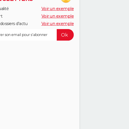
alité
Voir un exemple
rt
Voir un exemple
dossiers d'actu
Voir un exemple