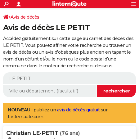
ACTUALITÉS
Connexion
S'inscrire
Avis de décès
Rechercher
Société
Education
Villes
Politique
Faits Divers
Monde
+
SPORT
Avis de décès LE PETIT
Football
Cyclisme
Forum
Coupe du monde 2026
Tennis
Rugby
CULTURE
Accédez gratuitement sur cette page au carnet des décès des
TNT
Cinéma
Musique
Programme TV
Streaming
Sorties cinéma
+
LE PETIT. Vous pouvez affiner votre recherche ou trouver un
FINANCE
avis de décès ou un avis d'obsèques plus ancien en tapant le
Impôts
Immobilier
Banque
Crédit
Retraite
Epargne
Risques naturels par ville
Assurance
AUTO
nom d'un défunt et/ou le nom ou le code postal d'une
commune dans le moteur de recherche ci-dessous.
Réserver un essai
Berlines
Forum auto
Essais
Citadines
SUV
+
HIGH-TECH
Meilleur smartphone
Ordinateurs
Guide high-tech
Mobiles
Internet
Jeux vidéo
+
BRICOLAGE
Aménagement intérieur
Cuisine
Jardinage
+
Forum
Extérieur
Salle de bains
Rangement
WEEK-END
Escapades
Expositions
Week-end nature
Guides de France
Patrimoine
Musées
+
LIFESTYLE
NOUVEAU :
publiez un
avis de décès gratuit
sur
Linternaute.com
Bien-être
Mode
+
Art de vivre
Loisirs
Modes de vie
SANTE
Christian LE-PETIT
Guide de la santé
Médicaments
+
Alimentation
Maladies
Sommeil
(76 ans)
VOYAGE