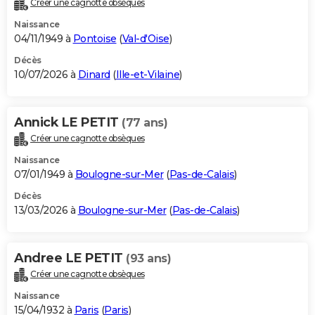
Créer une cagnotte obsèques
City break
Voyage de noces
Climat
Destinations
Voyage nature
Forum
+
PHOTO
Naissance
04/11/1949 à
Pontoise
(
Val-d'Oise
)
GUIDES D'ACHAT
Décès
10/07/2026 à
Dinard
(
Ille-et-Vilaine
)
BONS PLANS
CARTE DE VOEUX
Annick LE PETIT
(77 ans)
Carte Bonne année
Carte Pâques
Carte de Noël
Carte Saint-Valentin
Carte d'anniversaire
DICTIONNAIRE
Créer une cagnotte obsèques
Biographies
Expressions
Dictionnaire
Citations
Proverbes
PROGRAMME TV
Naissance
07/01/1949 à
Boulogne-sur-Mer
(
Pas-de-Calais
)
COPAINS D'AVANT
Décès
13/03/2026 à
Boulogne-sur-Mer
(
Pas-de-Calais
)
Se connecter
Collèges
Universités
Service militaire
S'inscrire
Lycées
Primaires
Entreprises
Avis de recherche
AVIS DE DÉCÈS
FORUM
Andree LE PETIT
(93 ans)
Lifestyle
Sport
Television
Cinema
Bricolage
Culture
Auto
Voyage
Créer une cagnotte obsèques
Naissance
15/04/1932 à
Paris
(
Paris
)