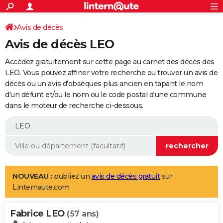
ACTUALITÉS
Connexion
S'inscrire
Avis de décès
Rechercher
Société
Education
Villes
Politique
Faits Divers
Monde
+
SPORT
Avis de décès LEO
Football
Cyclisme
Forum
Coupe du monde 2026
Tennis
Rugby
CULTURE
Accédez gratuitement sur cette page au carnet des décès des
TNT
Cinéma
Musique
Programme TV
Streaming
Sorties cinéma
+
LEO. Vous pouvez affiner votre recherche ou trouver un avis de
FINANCE
décès ou un avis d'obsèques plus ancien en tapant le nom
Impôts
Immobilier
Banque
Crédit
Retraite
Epargne
Risques naturels par ville
Assurance
AUTO
d'un défunt et/ou le nom ou le code postal d'une commune
dans le moteur de recherche ci-dessous.
Réserver un essai
Berlines
Forum auto
Essais
Citadines
SUV
+
HIGH-TECH
Meilleur smartphone
Ordinateurs
Guide high-tech
Mobiles
Internet
Jeux vidéo
+
BRICOLAGE
Aménagement intérieur
Cuisine
Jardinage
+
Forum
Extérieur
Salle de bains
Rangement
WEEK-END
Escapades
Expositions
Week-end nature
Guides de France
Patrimoine
Musées
+
LIFESTYLE
NOUVEAU :
publiez un
avis de décès gratuit
sur
Linternaute.com
Bien-être
Mode
+
Art de vivre
Loisirs
Modes de vie
SANTE
Fabrice LEO
Guide de la santé
Médicaments
+
Alimentation
Maladies
Sommeil
(57 ans)
VOYAGE