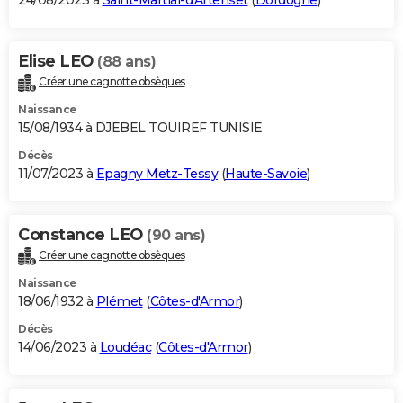
24/08/2023 à
Saint-Martial-d'Artenset
(
Dordogne
)
Elise LEO
(88 ans)
Créer une cagnotte obsèques
Naissance
15/08/1934 à DJEBEL TOUIREF TUNISIE
Décès
11/07/2023 à
Epagny Metz-Tessy
(
Haute-Savoie
)
Constance LEO
(90 ans)
Créer une cagnotte obsèques
Naissance
18/06/1932 à
Plémet
(
Côtes-d'Armor
)
Décès
14/06/2023 à
Loudéac
(
Côtes-d'Armor
)