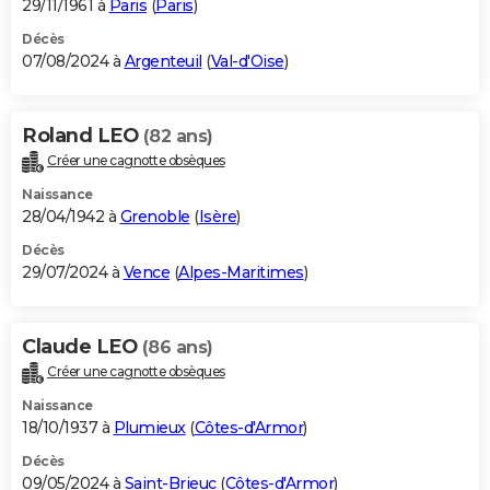
29/11/1961 à
Paris
(
Paris
)
Décès
07/08/2024 à
Argenteuil
(
Val-d'Oise
)
Roland LEO
(82 ans)
Créer une cagnotte obsèques
Naissance
28/04/1942 à
Grenoble
(
Isère
)
Décès
29/07/2024 à
Vence
(
Alpes-Maritimes
)
Claude LEO
(86 ans)
Créer une cagnotte obsèques
Naissance
18/10/1937 à
Plumieux
(
Côtes-d'Armor
)
Décès
09/05/2024 à
Saint-Brieuc
(
Côtes-d'Armor
)