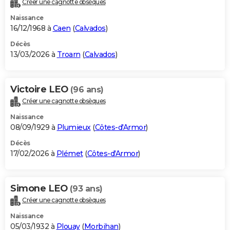
Créer une cagnotte obsèques
City break
Voyage de noces
Climat
Destinations
Voyage nature
Forum
+
PHOTO
Naissance
16/12/1968 à
Caen
(
Calvados
)
GUIDES D'ACHAT
Décès
13/03/2026 à
Troarn
(
Calvados
)
BONS PLANS
CARTE DE VOEUX
Victoire LEO
(96 ans)
Carte Bonne année
Carte Pâques
Carte de Noël
Carte Saint-Valentin
Carte d'anniversaire
DICTIONNAIRE
Créer une cagnotte obsèques
Biographies
Expressions
Dictionnaire
Citations
Proverbes
PROGRAMME TV
Naissance
08/09/1929 à
Plumieux
(
Côtes-d'Armor
)
COPAINS D'AVANT
Décès
17/02/2026 à
Plémet
(
Côtes-d'Armor
)
Se connecter
Collèges
Universités
Service militaire
S'inscrire
Lycées
Primaires
Entreprises
Avis de recherche
AVIS DE DÉCÈS
FORUM
Simone LEO
(93 ans)
Lifestyle
Sport
Television
Cinema
Bricolage
Culture
Auto
Voyage
Créer une cagnotte obsèques
Naissance
05/03/1932 à
Plouay
(
Morbihan
)