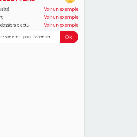
alité
Voir un exemple
rt
Voir un exemple
dossiers d'actu
Voir un exemple