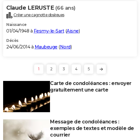
Claude LERUSTE
(66 ans)
Créer une cagnotte obsèques
Naissance
01/04/1948 à
Fesmy-le-Sart
(
Aisne
)
Décès
24/06/2014 à
Maubeuge
(
Nord
)
1
2
3
4
5
Carte de condoléances : envoyer
gratuitement une carte
Message de condoléances :
exemples de textes et modèle de
courrier