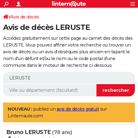
ACTUALITÉS
Connexion
S'inscrire
Avis de décès
Rechercher
Société
Education
Villes
Politique
Faits Divers
Monde
+
SPORT
Avis de décès LERUSTE
Football
Cyclisme
Forum
Coupe du monde 2026
Tennis
Rugby
CULTURE
Accédez gratuitement sur cette page au carnet des décès des
TNT
Cinéma
Musique
Programme TV
Streaming
Sorties cinéma
+
LERUSTE. Vous pouvez affiner votre recherche ou trouver un
FINANCE
avis de décès ou un avis d'obsèques plus ancien en tapant le
Impôts
Immobilier
Banque
Crédit
Retraite
Epargne
Risques naturels par ville
Assurance
AUTO
nom d'un défunt et/ou le nom ou le code postal d'une
commune dans le moteur de recherche ci-dessous.
Réserver un essai
Berlines
Forum auto
Essais
Citadines
SUV
+
HIGH-TECH
Meilleur smartphone
Ordinateurs
Guide high-tech
Mobiles
Internet
Jeux vidéo
+
BRICOLAGE
Aménagement intérieur
Cuisine
Jardinage
+
Forum
Extérieur
Salle de bains
Rangement
WEEK-END
Escapades
Expositions
Week-end nature
Guides de France
Patrimoine
Musées
+
LIFESTYLE
NOUVEAU :
publiez un
avis de décès gratuit
sur
Linternaute.com
Bien-être
Mode
+
Art de vivre
Loisirs
Modes de vie
SANTE
Bruno LERUSTE
Guide de la santé
Médicaments
+
Alimentation
Maladies
Sommeil
(78 ans)
VOYAGE