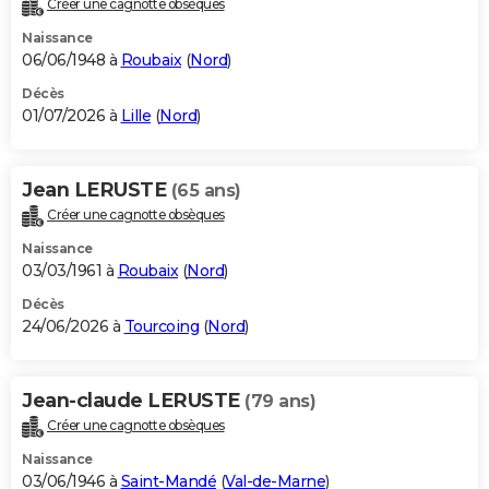
Créer une cagnotte obsèques
City break
Voyage de noces
Climat
Destinations
Voyage nature
Forum
+
PHOTO
Naissance
06/06/1948 à
Roubaix
(
Nord
)
GUIDES D'ACHAT
Décès
01/07/2026 à
Lille
(
Nord
)
BONS PLANS
CARTE DE VOEUX
Jean LERUSTE
(65 ans)
Carte Bonne année
Carte Pâques
Carte de Noël
Carte Saint-Valentin
Carte d'anniversaire
DICTIONNAIRE
Créer une cagnotte obsèques
Biographies
Expressions
Dictionnaire
Citations
Proverbes
PROGRAMME TV
Naissance
03/03/1961 à
Roubaix
(
Nord
)
COPAINS D'AVANT
Décès
24/06/2026 à
Tourcoing
(
Nord
)
Se connecter
Collèges
Universités
Service militaire
S'inscrire
Lycées
Primaires
Entreprises
Avis de recherche
AVIS DE DÉCÈS
FORUM
Jean-claude LERUSTE
(79 ans)
Lifestyle
Sport
Television
Cinema
Bricolage
Culture
Auto
Voyage
Créer une cagnotte obsèques
Naissance
03/06/1946 à
Saint-Mandé
(
Val-de-Marne
)