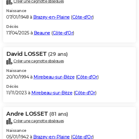
Créer une cagnotte obsèques
City break
Voyage de noces
Climat
Destinations
Voyage nature
Forum
+
PHOTO
Naissance
07/01/1948 à
Brazey-en-Plaine
(
Côte-d'Or
)
GUIDES D'ACHAT
Décès
17/04/2025 à
Beaune
(
Côte-d'Or
)
BONS PLANS
CARTE DE VOEUX
David LOSSET
(29 ans)
Carte Bonne année
Carte Pâques
Carte de Noël
Carte Saint-Valentin
Carte d'anniversaire
DICTIONNAIRE
Créer une cagnotte obsèques
Biographies
Expressions
Dictionnaire
Citations
Proverbes
PROGRAMME TV
Naissance
20/10/1994 à
Mirebeau-sur-Bèze
(
Côte-d'Or
)
COPAINS D'AVANT
Décès
11/11/2023 à
Mirebeau-sur-Bèze
(
Côte-d'Or
)
Se connecter
Collèges
Universités
Service militaire
S'inscrire
Lycées
Primaires
Entreprises
Avis de recherche
AVIS DE DÉCÈS
FORUM
Andre LOSSET
(81 ans)
Lifestyle
Sport
Television
Cinema
Bricolage
Culture
Auto
Voyage
Créer une cagnotte obsèques
Naissance
05/01/1942 à
Brazey-en-Plaine
(
Côte-d'Or
)