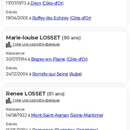
17/07/1973 à
Dijon
(
Côte-d'Or
)
Décès
19/04/2005 à
Ruffey-lès-Echirey
(
Côte-d'Or
)
Marie-louise LOSSET
(90 ans)
Créer une cagnotte obsèques
Naissance
30/07/1914 à
Brazey-en-Plaine
(
Côte-d'Or
)
Décès
24/12/2004 à
Romilly-sur-Seine
(
Aube
)
Renee LOSSET
(81 ans)
Créer une cagnotte obsèques
Naissance
14/08/1922 à
Mont-Saint-Aignan
(
Seine-Maritime
)
Décès