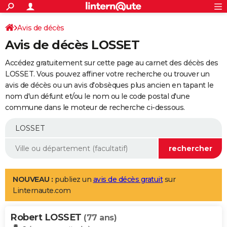
ACTUALITÉS
Connexion
S'inscrire
Avis de décès
Rechercher
Société
Education
Villes
Politique
Faits Divers
Monde
+
SPORT
Avis de décès LOSSET
Football
Cyclisme
Forum
Coupe du monde 2026
Tennis
Rugby
CULTURE
Accédez gratuitement sur cette page au carnet des décès des
TNT
Cinéma
Musique
Programme TV
Streaming
Sorties cinéma
+
LOSSET. Vous pouvez affiner votre recherche ou trouver un
FINANCE
avis de décès ou un avis d'obsèques plus ancien en tapant le
Impôts
Immobilier
Banque
Crédit
Retraite
Epargne
Risques naturels par ville
Assurance
AUTO
nom d'un défunt et/ou le nom ou le code postal d'une
commune dans le moteur de recherche ci-dessous.
Réserver un essai
Berlines
Forum auto
Essais
Citadines
SUV
+
HIGH-TECH
Meilleur smartphone
Ordinateurs
Guide high-tech
Mobiles
Internet
Jeux vidéo
+
BRICOLAGE
Aménagement intérieur
Cuisine
Jardinage
+
Forum
Extérieur
Salle de bains
Rangement
WEEK-END
Escapades
Expositions
Week-end nature
Guides de France
Patrimoine
Musées
+
LIFESTYLE
NOUVEAU :
publiez un
avis de décès gratuit
sur
Linternaute.com
Bien-être
Mode
+
Art de vivre
Loisirs
Modes de vie
SANTE
Robert LOSSET
Guide de la santé
Médicaments
+
Alimentation
Maladies
Sommeil
(77 ans)
VOYAGE