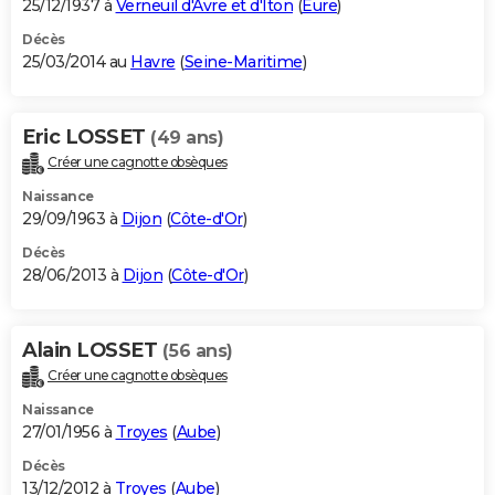
25/12/1937 à
Verneuil d'Avre et d'Iton
(
Eure
)
Décès
25/03/2014 au
Havre
(
Seine-Maritime
)
Eric LOSSET
(49 ans)
Créer une cagnotte obsèques
Naissance
29/09/1963 à
Dijon
(
Côte-d'Or
)
Décès
28/06/2013 à
Dijon
(
Côte-d'Or
)
Alain LOSSET
(56 ans)
Créer une cagnotte obsèques
Naissance
27/01/1956 à
Troyes
(
Aube
)
Décès
13/12/2012 à
Troyes
(
Aube
)