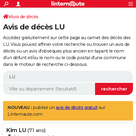
ACTUALITÉS
Connexion
S'inscrire
Avis de décès
Rechercher
Société
Education
Villes
Politique
Faits Divers
Monde
+
SPORT
Avis de décès LU
Football
Cyclisme
Forum
Coupe du monde 2026
Tennis
Rugby
CULTURE
Accédez gratuitement sur cette page au carnet des décès des
TNT
Cinéma
Musique
Programme TV
Streaming
Sorties cinéma
+
LU. Vous pouvez affiner votre recherche ou trouver un avis de
FINANCE
décès ou un avis d'obsèques plus ancien en tapant le nom
Impôts
Immobilier
Banque
Crédit
Retraite
Epargne
Risques naturels par ville
Assurance
AUTO
d'un défunt et/ou le nom ou le code postal d'une commune
dans le moteur de recherche ci-dessous.
Réserver un essai
Berlines
Forum auto
Essais
Citadines
SUV
+
HIGH-TECH
Meilleur smartphone
Ordinateurs
Guide high-tech
Mobiles
Internet
Jeux vidéo
+
BRICOLAGE
Aménagement intérieur
Cuisine
Jardinage
+
Forum
Extérieur
Salle de bains
Rangement
WEEK-END
Escapades
Expositions
Week-end nature
Guides de France
Patrimoine
Musées
+
LIFESTYLE
NOUVEAU :
publiez un
avis de décès gratuit
sur
Linternaute.com
Bien-être
Mode
+
Art de vivre
Loisirs
Modes de vie
SANTE
Kim LU
Guide de la santé
Médicaments
+
Alimentation
Maladies
Sommeil
(71 ans)
VOYAGE