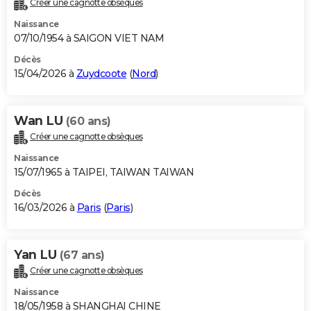
Créer une cagnotte obsèques
City break
Voyage de noces
Climat
Destinations
Voyage nature
Forum
+
PHOTO
Naissance
07/10/1954 à SAIGON VIET NAM
GUIDES D'ACHAT
Décès
15/04/2026 à
Zuydcoote
(
Nord
)
BONS PLANS
CARTE DE VOEUX
Wan LU
(60 ans)
Carte Bonne année
Carte Pâques
Carte de Noël
Carte Saint-Valentin
Carte d'anniversaire
DICTIONNAIRE
Créer une cagnotte obsèques
Biographies
Expressions
Dictionnaire
Citations
Proverbes
PROGRAMME TV
Naissance
15/07/1965 à TAIPEI, TAIWAN TAIWAN
COPAINS D'AVANT
Décès
16/03/2026 à
Paris
(
Paris
)
Se connecter
Collèges
Universités
Service militaire
S'inscrire
Lycées
Primaires
Entreprises
Avis de recherche
AVIS DE DÉCÈS
FORUM
Yan LU
(67 ans)
Lifestyle
Sport
Television
Cinema
Bricolage
Culture
Auto
Voyage
Créer une cagnotte obsèques
Naissance
18/05/1958 à SHANGHAI CHINE