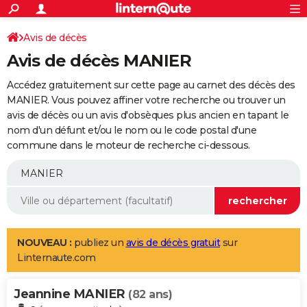
ACTUALITÉS
Connexion
S'inscrire
Avis de décès
Rechercher
Société
Education
Villes
Politique
Faits Divers
Monde
+
SPORT
Avis de décès MANIER
Football
Cyclisme
Forum
Coupe du monde 2026
Tennis
Rugby
CULTURE
Accédez gratuitement sur cette page au carnet des décès des
TNT
Cinéma
Musique
Programme TV
Streaming
Sorties cinéma
+
MANIER. Vous pouvez affiner votre recherche ou trouver un
FINANCE
avis de décès ou un avis d'obsèques plus ancien en tapant le
Impôts
Immobilier
Banque
Crédit
Retraite
Epargne
Risques naturels par ville
Assurance
AUTO
nom d'un défunt et/ou le nom ou le code postal d'une
commune dans le moteur de recherche ci-dessous.
Réserver un essai
Berlines
Forum auto
Essais
Citadines
SUV
+
HIGH-TECH
Meilleur smartphone
Ordinateurs
Guide high-tech
Mobiles
Internet
Jeux vidéo
+
BRICOLAGE
Aménagement intérieur
Cuisine
Jardinage
+
Forum
Extérieur
Salle de bains
Rangement
WEEK-END
Escapades
Expositions
Week-end nature
Guides de France
Patrimoine
Musées
+
LIFESTYLE
NOUVEAU :
publiez un
avis de décès gratuit
sur
Linternaute.com
Bien-être
Mode
+
Art de vivre
Loisirs
Modes de vie
SANTE
Jeannine MANIER
Guide de la santé
Médicaments
+
Alimentation
Maladies
Sommeil
(82 ans)
VOYAGE