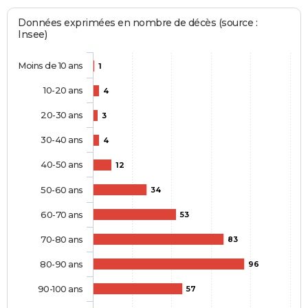
Données exprimées en nombre de décès (source :
Insee)
Moins de 10 ans
1
10-20 ans
4
20-30 ans
3
30-40 ans
4
40-50 ans
12
50-60 ans
34
60-70 ans
53
70-80 ans
83
80-90 ans
96
90-100 ans
57