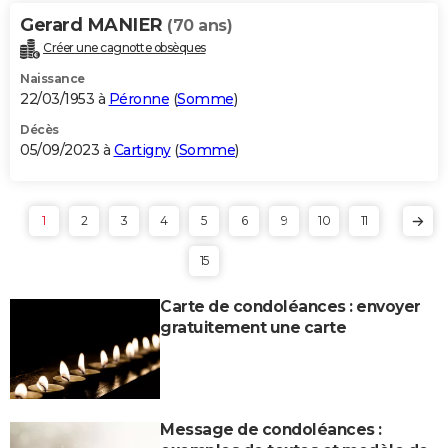
Gerard MANIER
(70 ans)
Créer une cagnotte obsèques
Naissance
22/03/1953 à
Péronne
(
Somme
)
Décès
05/09/2023 à
Cartigny
(
Somme
)
1
2
3
4
5
6
9
10
11
15
Carte de condoléances : envoyer
gratuitement une carte
Message de condoléances :