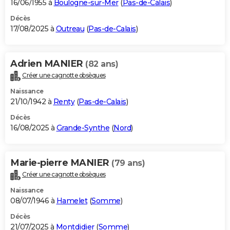
16/06/1955 à
Boulogne-sur-Mer
(
Pas-de-Calais
)
Décès
17/08/2025 à
Outreau
(
Pas-de-Calais
)
Adrien MANIER
(82 ans)
Créer une cagnotte obsèques
Naissance
21/10/1942 à
Renty
(
Pas-de-Calais
)
Décès
16/08/2025 à
Grande-Synthe
(
Nord
)
Marie-pierre MANIER
(79 ans)
Créer une cagnotte obsèques
Naissance
08/07/1946 à
Hamelet
(
Somme
)
Décès
21/07/2025 à
Montdidier
(
Somme
)