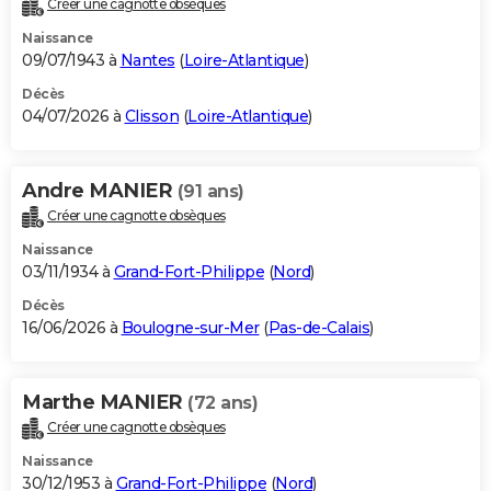
Créer une cagnotte obsèques
City break
Voyage de noces
Climat
Destinations
Voyage nature
Forum
+
PHOTO
Naissance
09/07/1943 à
Nantes
(
Loire-Atlantique
)
GUIDES D'ACHAT
Décès
04/07/2026 à
Clisson
(
Loire-Atlantique
)
BONS PLANS
CARTE DE VOEUX
Andre MANIER
(91 ans)
Carte Bonne année
Carte Pâques
Carte de Noël
Carte Saint-Valentin
Carte d'anniversaire
DICTIONNAIRE
Créer une cagnotte obsèques
Biographies
Expressions
Dictionnaire
Citations
Proverbes
PROGRAMME TV
Naissance
03/11/1934 à
Grand-Fort-Philippe
(
Nord
)
COPAINS D'AVANT
Décès
16/06/2026 à
Boulogne-sur-Mer
(
Pas-de-Calais
)
Se connecter
Collèges
Universités
Service militaire
S'inscrire
Lycées
Primaires
Entreprises
Avis de recherche
AVIS DE DÉCÈS
FORUM
Marthe MANIER
(72 ans)
Lifestyle
Sport
Television
Cinema
Bricolage
Culture
Auto
Voyage
Créer une cagnotte obsèques
Naissance
30/12/1953 à
Grand-Fort-Philippe
(
Nord
)