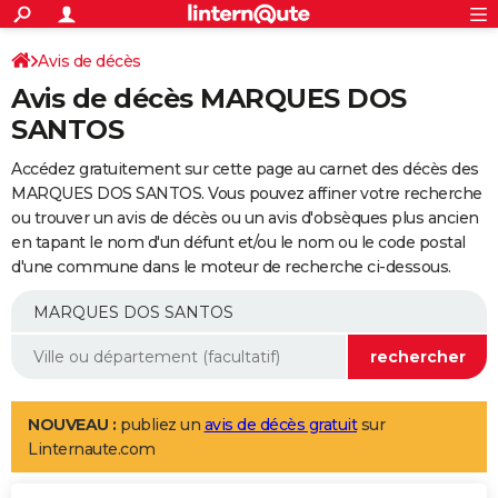
ACTUALITÉS
Connexion
S'inscrire
Avis de décès
Rechercher
Société
Education
Villes
Politique
Faits Divers
Monde
+
SPORT
Avis de décès MARQUES DOS
Football
Cyclisme
Forum
Coupe du monde 2026
Tennis
Rugby
CULTURE
SANTOS
TNT
Cinéma
Musique
Programme TV
Streaming
Sorties cinéma
+
FINANCE
Accédez gratuitement sur cette page au carnet des décès des
MARQUES DOS SANTOS. Vous pouvez affiner votre recherche
Impôts
Immobilier
Banque
Crédit
Retraite
Epargne
Risques naturels par ville
Assurance
AUTO
ou trouver un avis de décès ou un avis d'obsèques plus ancien
en tapant le nom d'un défunt et/ou le nom ou le code postal
Réserver un essai
Berlines
Forum auto
Essais
Citadines
SUV
+
HIGH-TECH
d'une commune dans le moteur de recherche ci-dessous.
Meilleur smartphone
Ordinateurs
Guide high-tech
Mobiles
Internet
Jeux vidéo
+
BRICOLAGE
Aménagement intérieur
Cuisine
Jardinage
+
Forum
Extérieur
Salle de bains
Rangement
WEEK-END
Escapades
Expositions
Week-end nature
Guides de France
Patrimoine
Musées
+
LIFESTYLE
NOUVEAU :
publiez un
avis de décès gratuit
sur
Bien-être
Mode
+
Art de vivre
Loisirs
Modes de vie
SANTE
Linternaute.com
Guide de la santé
Médicaments
+
Alimentation
Maladies
Sommeil
VOYAGE