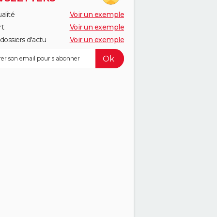
alité
Voir un exemple
rt
Voir un exemple
dossiers d'actu
Voir un exemple