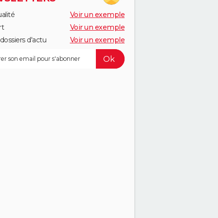
alité
Voir un exemple
rt
Voir un exemple
dossiers d'actu
Voir un exemple