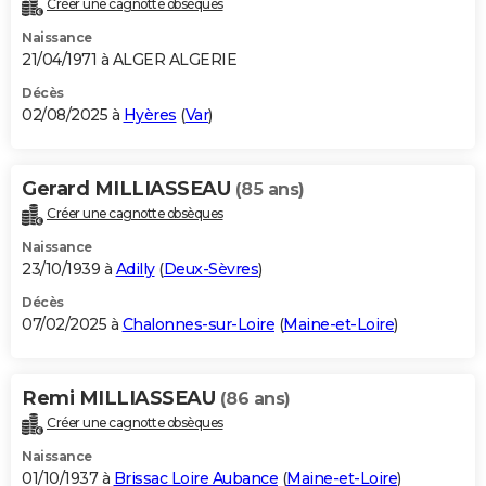
Créer une cagnotte obsèques
City break
Voyage de noces
Climat
Destinations
Voyage nature
Forum
+
PHOTO
Naissance
21/04/1971 à ALGER ALGERIE
GUIDES D'ACHAT
Décès
02/08/2025 à
Hyères
(
Var
)
BONS PLANS
CARTE DE VOEUX
Gerard MILLIASSEAU
(85 ans)
Carte Bonne année
Carte Pâques
Carte de Noël
Carte Saint-Valentin
Carte d'anniversaire
DICTIONNAIRE
Créer une cagnotte obsèques
Biographies
Expressions
Dictionnaire
Citations
Proverbes
PROGRAMME TV
Naissance
23/10/1939 à
Adilly
(
Deux-Sèvres
)
COPAINS D'AVANT
Décès
07/02/2025 à
Chalonnes-sur-Loire
(
Maine-et-Loire
)
Se connecter
Collèges
Universités
Service militaire
S'inscrire
Lycées
Primaires
Entreprises
Avis de recherche
AVIS DE DÉCÈS
FORUM
Remi MILLIASSEAU
(86 ans)
Lifestyle
Sport
Television
Cinema
Bricolage
Culture
Auto
Voyage
Créer une cagnotte obsèques
Naissance
01/10/1937 à
Brissac Loire Aubance
(
Maine-et-Loire
)