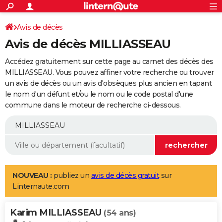
ACTUALITÉS
Connexion
S'inscrire
Avis de décès
Rechercher
Société
Education
Villes
Politique
Faits Divers
Monde
+
SPORT
Avis de décès MILLIASSEAU
Football
Cyclisme
Forum
Coupe du monde 2026
Tennis
Rugby
CULTURE
Accédez gratuitement sur cette page au carnet des décès des
TNT
Cinéma
Musique
Programme TV
Streaming
Sorties cinéma
+
MILLIASSEAU. Vous pouvez affiner votre recherche ou trouver
FINANCE
un avis de décès ou un avis d'obsèques plus ancien en tapant
Impôts
Immobilier
Banque
Crédit
Retraite
Epargne
Risques naturels par ville
Assurance
AUTO
le nom d'un défunt et/ou le nom ou le code postal d'une
commune dans le moteur de recherche ci-dessous.
Réserver un essai
Berlines
Forum auto
Essais
Citadines
SUV
+
HIGH-TECH
Meilleur smartphone
Ordinateurs
Guide high-tech
Mobiles
Internet
Jeux vidéo
+
BRICOLAGE
Aménagement intérieur
Cuisine
Jardinage
+
Forum
Extérieur
Salle de bains
Rangement
WEEK-END
Escapades
Expositions
Week-end nature
Guides de France
Patrimoine
Musées
+
LIFESTYLE
NOUVEAU :
publiez un
avis de décès gratuit
sur
Linternaute.com
Bien-être
Mode
+
Art de vivre
Loisirs
Modes de vie
SANTE
Karim MILLIASSEAU
Guide de la santé
Médicaments
+
Alimentation
Maladies
Sommeil
(54 ans)
VOYAGE