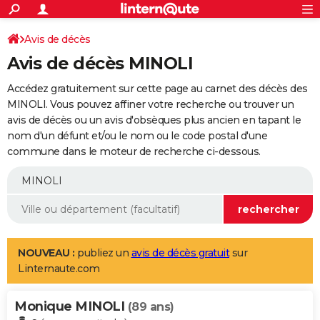
ACTUALITÉS
Connexion
S'inscrire
Avis de décès
Rechercher
Société
Education
Villes
Politique
Faits Divers
Monde
+
SPORT
Avis de décès MINOLI
Football
Cyclisme
Forum
Coupe du monde 2026
Tennis
Rugby
CULTURE
Accédez gratuitement sur cette page au carnet des décès des
TNT
Cinéma
Musique
Programme TV
Streaming
Sorties cinéma
+
MINOLI. Vous pouvez affiner votre recherche ou trouver un
FINANCE
avis de décès ou un avis d'obsèques plus ancien en tapant le
Impôts
Immobilier
Banque
Crédit
Retraite
Epargne
Risques naturels par ville
Assurance
AUTO
nom d'un défunt et/ou le nom ou le code postal d'une
commune dans le moteur de recherche ci-dessous.
Réserver un essai
Berlines
Forum auto
Essais
Citadines
SUV
+
HIGH-TECH
Meilleur smartphone
Ordinateurs
Guide high-tech
Mobiles
Internet
Jeux vidéo
+
BRICOLAGE
Aménagement intérieur
Cuisine
Jardinage
+
Forum
Extérieur
Salle de bains
Rangement
WEEK-END
Escapades
Expositions
Week-end nature
Guides de France
Patrimoine
Musées
+
LIFESTYLE
NOUVEAU :
publiez un
avis de décès gratuit
sur
Linternaute.com
Bien-être
Mode
+
Art de vivre
Loisirs
Modes de vie
SANTE
Monique MINOLI
Guide de la santé
Médicaments
+
Alimentation
Maladies
Sommeil
(89 ans)
VOYAGE