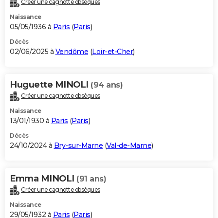
Créer une cagnotte obsèques
City break
Voyage de noces
Climat
Destinations
Voyage nature
Forum
+
PHOTO
Naissance
05/05/1936 à
Paris
(
Paris
)
GUIDES D'ACHAT
Décès
02/06/2025 à
Vendôme
(
Loir-et-Cher
)
BONS PLANS
CARTE DE VOEUX
Huguette MINOLI
(94 ans)
Carte Bonne année
Carte Pâques
Carte de Noël
Carte Saint-Valentin
Carte d'anniversaire
DICTIONNAIRE
Créer une cagnotte obsèques
Biographies
Expressions
Dictionnaire
Citations
Proverbes
PROGRAMME TV
Naissance
13/01/1930 à
Paris
(
Paris
)
COPAINS D'AVANT
Décès
24/10/2024 à
Bry-sur-Marne
(
Val-de-Marne
)
Se connecter
Collèges
Universités
Service militaire
S'inscrire
Lycées
Primaires
Entreprises
Avis de recherche
AVIS DE DÉCÈS
FORUM
Emma MINOLI
(91 ans)
Lifestyle
Sport
Television
Cinema
Bricolage
Culture
Auto
Voyage
Créer une cagnotte obsèques
Naissance
29/05/1932 à
Paris
(
Paris
)