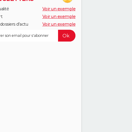
alité
Voir un exemple
rt
Voir un exemple
dossiers d'actu
Voir un exemple